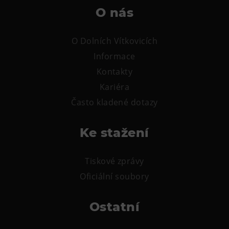
Tematické dárkové poukazy
O nás
Pro školy
O Dolních Vítkovicích
DOVýuky
Informace
Kroužky pro děti
Kontakty
Výjezdní akce
Kariéra
Často kladené dotazy
Ke stažení
Tiskové zprávy
Oficiální soubory
Ostatní