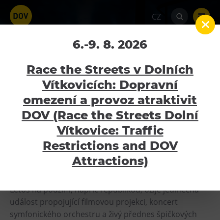
CZ
Čarodějův učeň – zrušeno
6.-9. 8. 2026
Home
Kalendář akcí
Čarodějův učeň –
Race the Streets v Dolních
zrušeno
Vítkovicích: Dopravní
omezení a provoz atraktivit
10.11.2025
Atraktivity
DOV (Race the Streets Dolní
Bolt Tower
Vítkovice: Traffic
Velký svět techniky
Restrictions and DOV
Akce/turné je zrušeno pořadatelem.
Malý svět techniky U6
Attractions)
www.carodejuvucen.eu
Dětský svět
Gong
Letos na podzim, napříč republikou, ožije jedinečná
událost propojující filmovou projekci, koncert
Galerie Gong
symfonického orchestru a živý přednes špičkových
Hornické muzeum