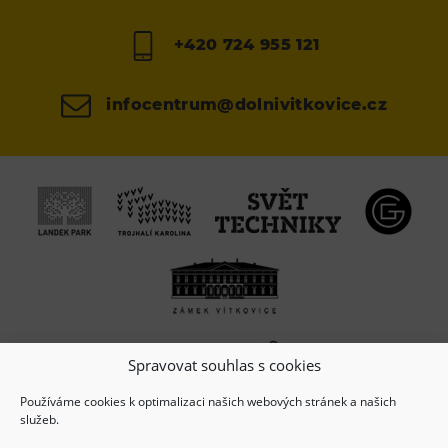
+420 724 955 121
infocentrum@dolnivitkovice.cz
Spravovat souhlas s cookies
Používáme cookies k optimalizaci našich webových stránek a našich
služeb.