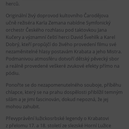
herců.
Heligonka
Originální živý doprovod kultovního Čarodějova
HopJump
učně režiséra Karla Zemana nabídne Symfonický
Lezecká stěna
orchestr Českého rozhlasu pod taktovkou Jana
Národní zemědělské muzeum
Kučery a významní čeští herci David Švehlík a Karel
Fajna Dilna
Dobrý, kteří propůjčí do živého provedení filmu své
nezaměnitelné hlasy postavám Krabata a jeho Mistra.
FUTUREUM
Podmanivou atmosféru dotvoří dětský pěvecký sbor
a reálně provedené veškeré zvukové efekty přímo na
Prohlídky
pódiu.
Dolní Vítkovice
Ponořte se do nezapomenutelného souboje, příběhu
Hornické muzeum
chlapce, který se na prahu dospělosti přiblížil temným
silám a je jimi fascinován, dokud nepozná, že jej
Občerstvení
mohou zahubit.
Bolt Café
Převyprávění lužickosrbské legendy o Krabatovi
Kavárna Velký Svět techniky
z přelomu 17. a 18. století ze slezské Horní Lužice