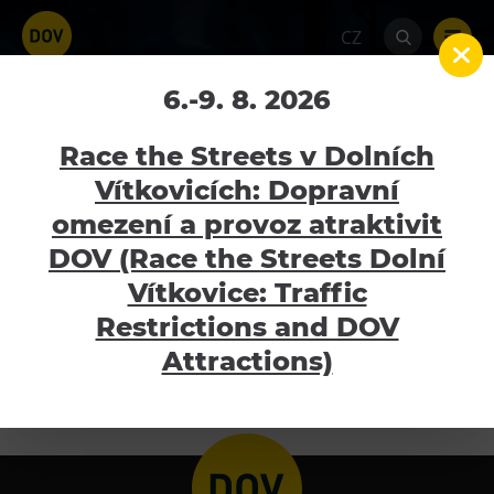
CZ
Bordeaux Fest
6.-9. 8. 2026
Home
Kalendář akcí
Bordeaux Fest
Race the Streets v Dolních
Vítkovicích: Dopravní
2.11.2024
omezení a provoz atraktivit
Atraktivity
DOV (Race the Streets Dolní
Bolt Tower
Vítkovice: Traffic
Prodejní festival výborných vín z Bordeaux
Velký svět techniky
Restrictions and DOV
a Champagne.
Malý svět techniky U6
Attractions)
Více informací a vstupenky naleznete
ZDE
.
Dětský svět
Gong
Galerie Gong
Hornické muzeum