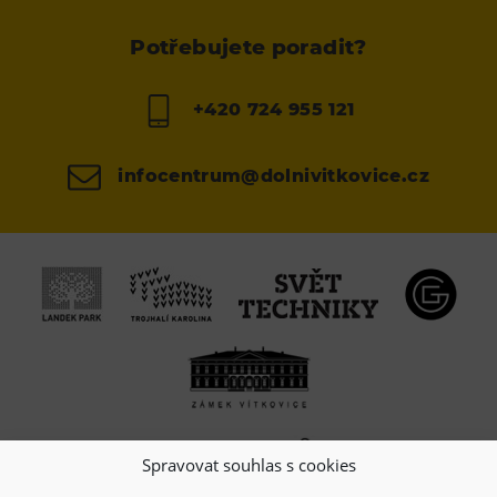
Potřebujete poradit?
+420 724 955 121
infocentrum@dolnivitkovice.cz
Spravovat souhlas s cookies