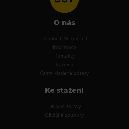
Heligonka
HopJump
O nás
Lezecká stěna
Národní zemědělské muzeum
O Dolních Vítkovicích
Fajna Dilna
Informace
FUTUREUM
Kontakty
Kariéra
Prohlídky
Často kladené dotazy
Dolní Vítkovice
Hornické muzeum
Ke stažení
Občerstvení
Tiskové zprávy
Bolt Café
Oficiální soubory
Kavárna Velký Svět techniky