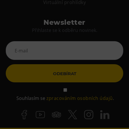
Virtuální prohlídky
Tematické dárkové poukazy
Pro školy
Newsletter
DOVýuky
Přihlaste se k odběru novinek.
Kroužky pro děti
Výjezdní akce
ODEBÍRAT
Souhlasím se
zpracováním osobních údajů
.