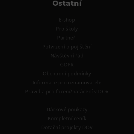
Ostatní
L’Osteria
PECKA DOV
E-shop
Restaurace VP ART
Pro školy
Bistropen
Partneři
CØKAFE Dolní Vítkovice
Potvrzení o pojištění
FUTURE café
Návštěvní řád
Catering
GDPR
Ubytování
Obchodní podmínky
Informace pro oznamovatele
Hotel VP1
Pravidla pro focení/natáčení v DOV
Vila Liběna
Dárkové poukazy
Další
Kompletní ceník
Narozeninové oslavy
Dotační projekty DOV
Letní tábory