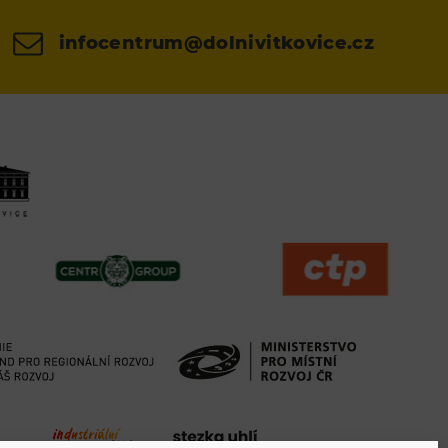
infocentrum@dolnivitkovice.cz