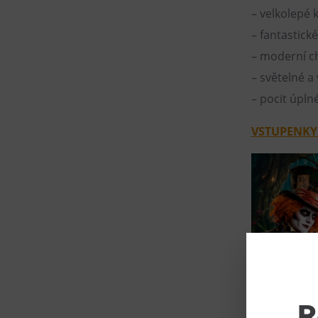
– velkolepé 
– fantastick
– moderní c
– světelné a
– pocit úpl
VSTUPENK
R