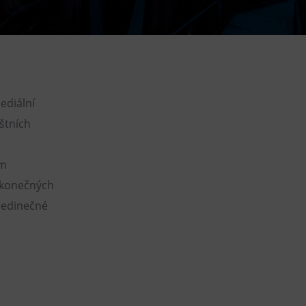
DOVýuky
Kroužky pro děti
Výjezdní akce
ediální
ištních
ím
nekonečných
 jedinečné