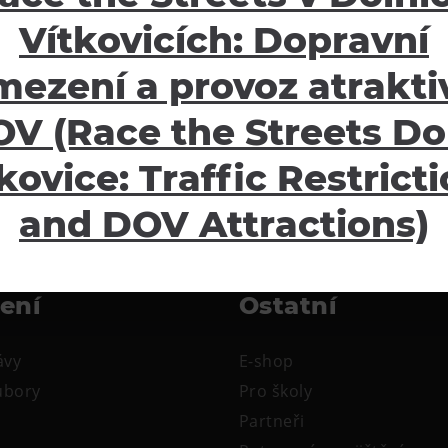
Vítkovicích: Dopravní
mezení a provoz atraktiv
V (Race the Streets Do
kovice: Traffic Restrict
and DOV Attractions)
žení
Ostatní
ávy
E-shop
oubory
Pro školy
Partneři