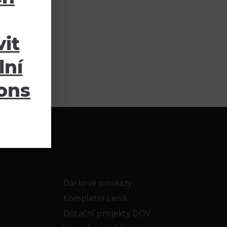
it
lní
ions
Dárkové poukazy
Kompletní ceník
Dotační projekty DOV