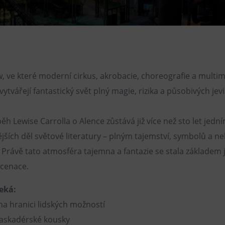
Restaurace VP ART
Bistropen
CØKAFE Dolní Vítkovice
FUTURE café
 ve které moderní cirkus, akrobacie, choreografie a multim
Catering
ytvářejí fantastický svět plný magie, rizika a působivých jev
ěh Lewise Carrolla o Alence zůstává již více než sto let jedn
jších děl světové literatury – plným tajemství, symbolů a 
. Právě tato atmosféra tajemna a fantazie se stala základem
scenace.
eká:
na hranici lidských možností
kaskadérské kousky