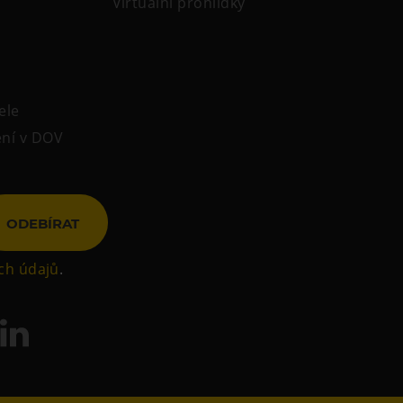
Virtuální prohlídky
ele
ení v DOV
ODEBÍRAT
ch údajů
.