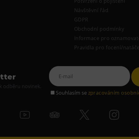
Potvrzení o pojištění
Návštěvní řád
GDPR
Obchodní podmínky
Informace pro oznamovat
Pravidla pro focení/natáč
tter
 k odběru novinek.
Souhlasím se
zpracováním osobní