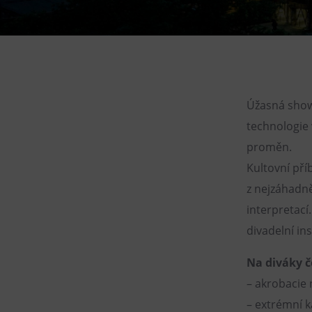
Gong
Galerie Gong
Hornické muzeum
Heligonka
HopJump
Úžasná show,
Lezecká stěna
technologie v
Národní zemědělské muzeum
proměn.
Kultovní příb
Fajna Dilna
z nejzáhadně
FUTUREUM
interpretací
divadelní in
Na diváky č
– akrobacie 
– extrémní 