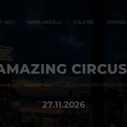
 AKCÍ
MAPA AREÁLU
GALERIE
PRONÁJ
 AMAZING CIRCU
Občerstvení
Ubyt
Home
Kalendář akcí
ALICE AMAZING CIRCUS SH
Bolt Café
Hotel VP
Kavárna Velký Svět
Vila Libě
27.11.2026
techniky
L’Osteria
PECKA DOV