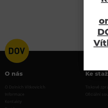
o
DO
Vít
O nás
Ke sta
O Dolních Vítkovicích
Tiskové zpr
Informace
Oficiální s
Kontakty