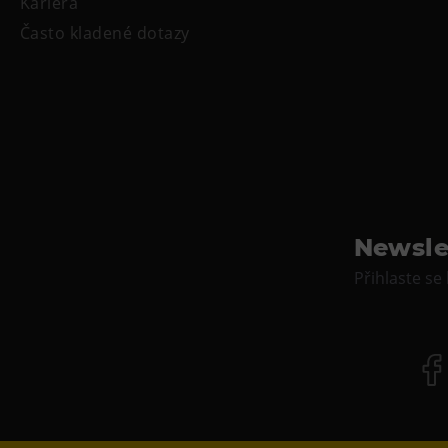
Kariéra
Často kladené dotazy
Newsle
Přihlaste se