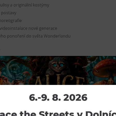
kulisy a originální kostýmy
é postavy
horeografie
 videoinstalace nové generace
ného ponoření do světa Wonderlandu
Y
6.-9. 8. 2026
ace the Streets v Dolní