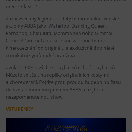
meets Classic“.
Heligonka
HopJump
Zazní všechny legendární hity fenomenální švédské
skupiny ABBA jako: Waterloo, Dancing Queen,
Lezecká stěna
Fernando, Chiquitita, Mamma Mia nebo Gimme!
Národní zemědělské muzeum
Gimme! Gimme! a další. Písně zahrané téměř
Fajna Dilna
k nerozeznání od originálu a exkluzivně doplněné
FUTUREUM
o unikátní symfonické aranžmá.
Zvuk je 100% živý, bez playbacků či half-playbacků.
Prohlídky
Můžete se těšit na repliky originálních kostýmů
Dolní Vítkovice
a choreografií. Pojďte proti proudu hudebního času
do světa fenoménu jménem ABBA a užijte si
Hornické muzeum
nezapomenutelnou show!
Občerstvení
VSTUPENKY
Bolt Café
Kavárna Velký Svět techniky