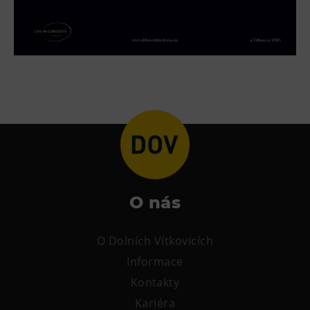
Tematické dárkové poukazy
Pro školy
DOVýuky
Kroužky pro děti
Výjezdní akce
O nás
O Dolních Vítkovicích
Informace
Kontakty
Kariéra