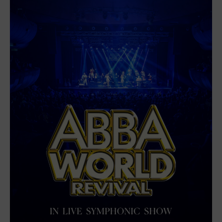
L’Osteria
PECKA DOV
Restaurace VP ART
Bistropen
CØKAFE Dolní Vítkovice
FUTURE café
Catering
Ubytování
Hotel VP1
Vila Liběna
Další
Narozeninové oslavy
Letní tábory