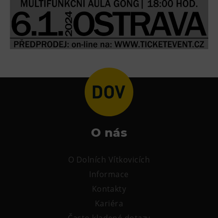
Tematické dárkové poukazy
Pro školy
DOVýuky
Kroužky pro děti
Výjezdní akce
O nás
O Dolních Vítkovicích
Informace
Kontakty
Kariéra