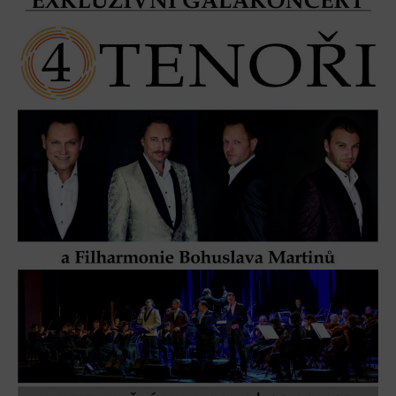
L’Osteria
PECKA DOV
Restaurace VP ART
Bistropen
CØKAFE Dolní Vítkovice
FUTURE café
Catering
Ubytování
Hotel VP1
Vila Liběna
Další
Narozeninové oslavy
Letní tábory