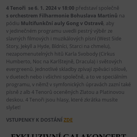
4 Tenoři se 6. 1. 2024 v 18:00
představí společně
Heligonka
s orchestrem Filharmonie Bohuslava Martinů
na
HopJump
pódiu
Multifunkční auly Gong v Ostravě
, aby
Lezecká stěna
v jedinečném programu uvedli pestrý výběr ze
Národní zemědělské muzeum
slavných filmových i muzikálových písní (West Side
Story, Jekyll a Hyde, Bídníci, Starci na chmelu),
Fajna Dilna
nezapomenutelných hitů Karla Svobody (Cirkus
FUTUREUM
Humberto, Noc na Karlštejně, Dracula) i světových
evergreenů. Jednotlivé skladby zpívají zpěváci sólově,
Prohlídky
v duetech nebo i všichni společně, a to ve speciálním
Dolní Vítkovice
programu, v němž v symfonických úpravách zazní také
písně z alb 4 Tenorů oceněných Zlatou a Platinovou
Hornické muzeum
deskou. 4 Tenoři jsou hlasy, které zkrátka musíte
slyšet!
Občerstvení
VSTUPENKY K DOSTÁNÍ
ZDE
Bolt Café
Kavárna Velký Svět techniky