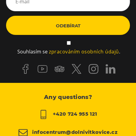
ODEBÍRAT
Souhlasím se
zpracováním osobních údajů
.
Any questions?
+420 724 955 121
infocentrum@dolnivitkovice.cz