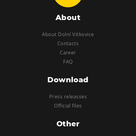
About
About Dolní Vitkovice
Contacts
Career
FAQ
Download
Press releasses
Official files
Other