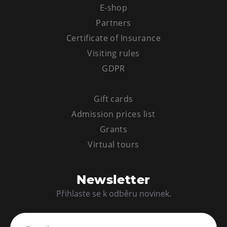
E-shop
Partners
Certificate of Insurance
Visiting rules
GDPR
Gift cards
Admission prices list
Grants
Virtual tours
Newsletter
Přihlaste se k odběru novinek.