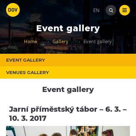
EN
Event gallery
Home
Gallery
Event gallery
EVENT GALLERY
Venues
VENUES GALLERY
Bolt Tower
Science and Technology Centre
Event gallery
Interactive Technical Museum U6
Children’s World
Jarní příměstský tábor – 6. 3. –
Gong
10. 3. 2017
Mining Museum in Landek Park
Galerie Gong