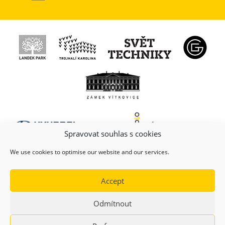
Spravovat souhlas s cookies
We use cookies to optimise our website and our services.
Accept
Odmítnout
(c) Copyright 2026, Dolní oblast VÍTKOVICE, z.s.