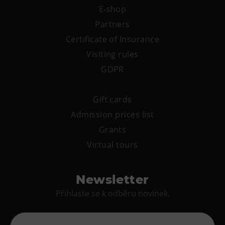
E-shop
E-bikes Sharing
Partners
Certificate of Insurance
Visiting rules
GDPR
Gift cards
Admission prices list
Grants
Virtual tours
Newsletter
Přihlaste se k odběru novinek.