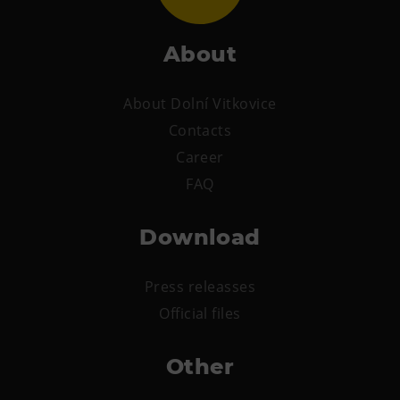
PECKA DOV
Restaurace VP ART
About
Bistropen
CØKAFE Dolní Vítkovice
About Dolní Vitkovice
Catering
Contacts
Career
Accomodation
FAQ
Hotel VP1
Download
More
Concerts in U6
Press releasses
Birthday celebrations
Official files
Camps
Themed gift vouchers
Other
Helicopter flights