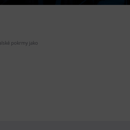
Helicopter flights
E-bikes Sharing
talské pokrmy jako