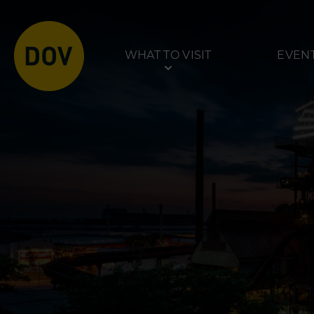
WHAT TO VISIT
EVEN
Venues
Tours
Bolt Tower
Dolní Vítkovice
Science and Technology
Mining Museum in
Centre
Park
Interactive Technical
Museum U6