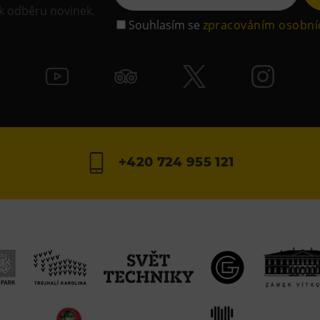
 k odběru novinek.
Souhlasím se
zpracováním osobní
+420 724 955 121