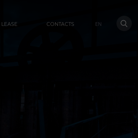
EN
LEASE
CONTACTS
modation
More
1
Concerts in U6
Birthday celebrations
Camps
Themed gift vouchers