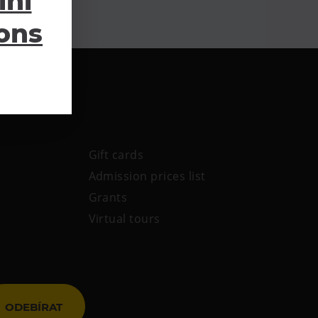
lní
ions
Gift cards
Admission prices list
Grants
Virtual tours
ODEBÍRAT