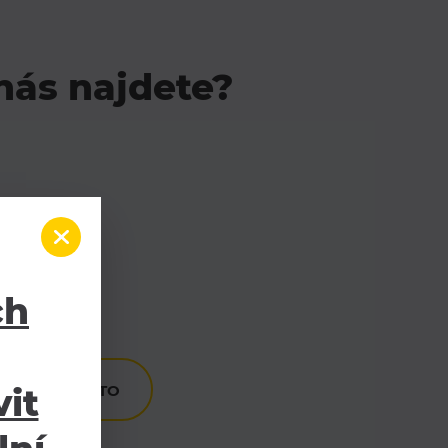
nás najdete?
/18
kovice
ch
it
VAT NA MÍSTO