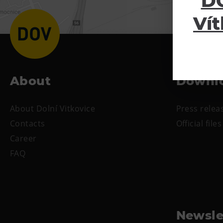
DO
Vít
About
Downl
About Dolní Vitkovice
Press relea
Contacts
Official files
Career
FAQ
Newsle