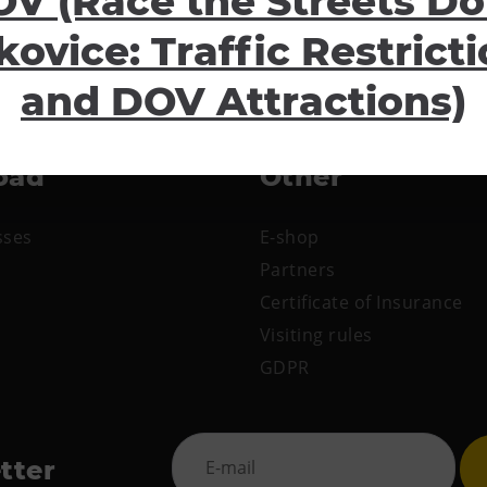
V (Race the Streets Do
kovice: Traffic Restrict
and DOV Attractions)
oad
Other
sses
E-shop
Partners
Certificate of Insurance
Visiting rules
GDPR
tter