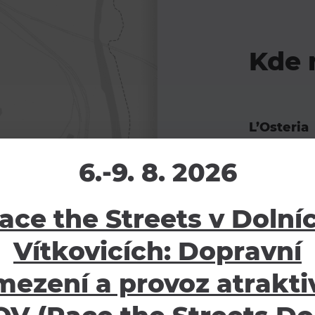
Kde 
L’Osteria
6.-9. 8. 2026
Ruská 2994
Ostrava-Vít
ace the Streets v Dolní
703 00
Vítkovicích: Dopravní
mezení a provoz atraktiv
NAVIGO