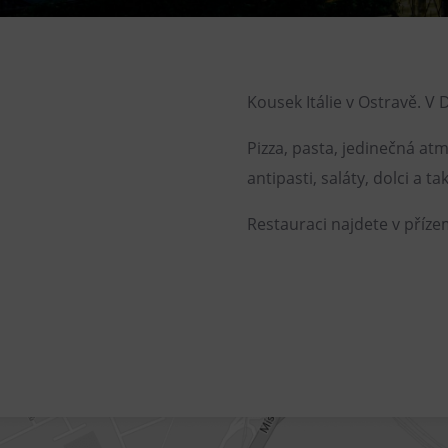
Children’s World
Gong
Mining Museum in Landek
Kousek Itálie v Ostravě. V 
Park
Galerie Gong
Pizza, pasta, jedinečná at
Heligonka
antipasti, saláty, dolci a
HopJump
Restauraci najdete v příze
Climbing center
Creative Academy
National Museum of
Agriculture Ostrava