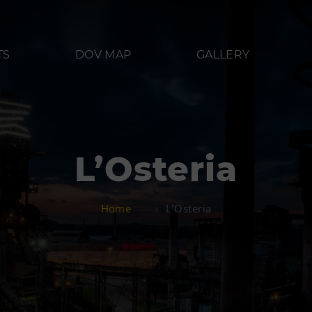
TS
DOV MAP
GALLERY
L’Osteria
Refreshments
Acco
Home
L’Osteria
Bolt Café
Hotel VP
 Landek
Science center Café
L’Osteria
PECKA DOV