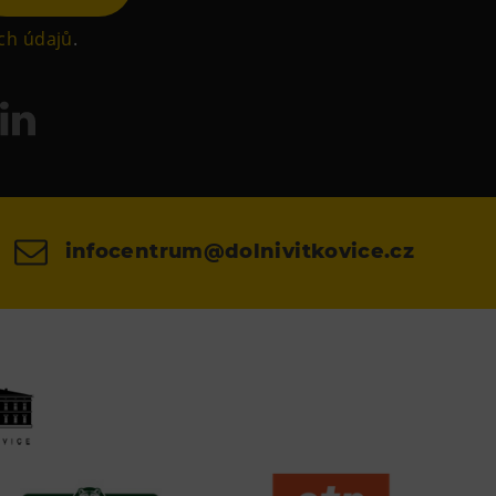
ch údajů
.
infocentrum@dolnivitkovice.cz