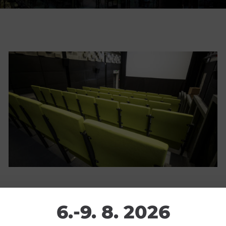
Restaurace VP ART
Bistropen
CØKAFE Dolní Vítkovice
Catering
6.-9. 8. 2026