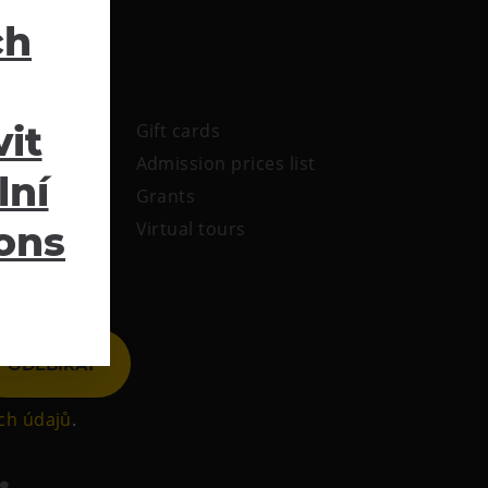
ch
it
Gift cards
Admission prices list
lní
Grants
Virtual tours
ions
ODEBÍRAT
ch údajů
.