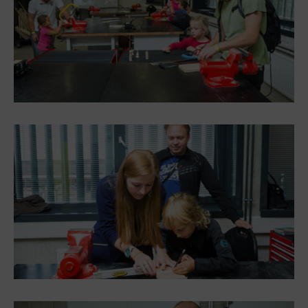
PECKA DOV
Restaurace VP ART
Bistropen
CØKAFE Dolní Vítkovice
Catering
Accomodation
Hotel VP1
More
Concerts in U6
Birthday celebrations
Camps
Themed gift vouchers
Helicopter flights