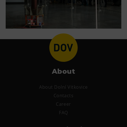
About
About Dolní Vitkovice
Contacts
Career
FAQ