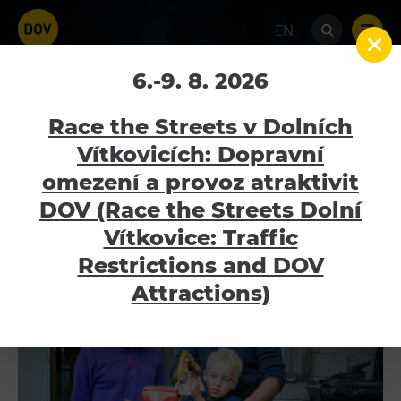
EN
1. narozeniny Velkého
6.-9. 8. 2026
světa techniky – 26. 9.
Race the Streets v Dolních
2015
Vítkovicích: Dopravní
omezení a provoz atraktivit
Home
Galerie
1. narozeniny Velkého světa
Venues
techniky – 26. 9. 2015
DOV (Race the Streets Dolní
Bolt Tower
Vítkovice: Traffic
Science and Technology Centre
Restrictions and DOV
Interactive Technical Museum U6
Attractions)
Children’s World
Gong
Mining Museum in Landek Park
Galerie Gong