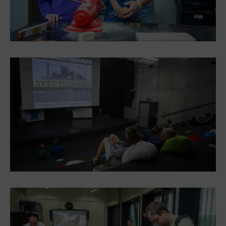
Heligonka
HopJump
Climbing center
Creative Academy
National Museum of Agriculture Ostrava
Tours
Dolní Vítkovice
Mining Museum in Landek Park
Refreshments
Bolt Café
Science center Café
L’Osteria