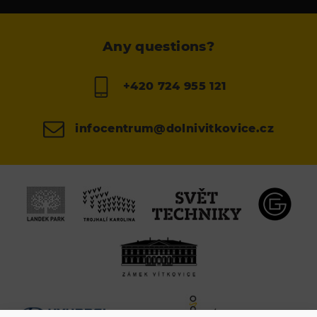
Any questions?
+420 724 955 121
infocentrum@dolnivitkovice.cz