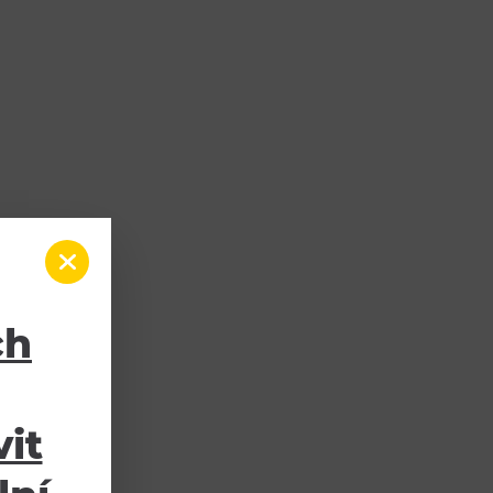
ch
it