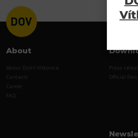
DO
Vít
About
Downl
About Dolní Vitkovice
Press relea
Contacts
Official files
Career
FAQ
Newsle