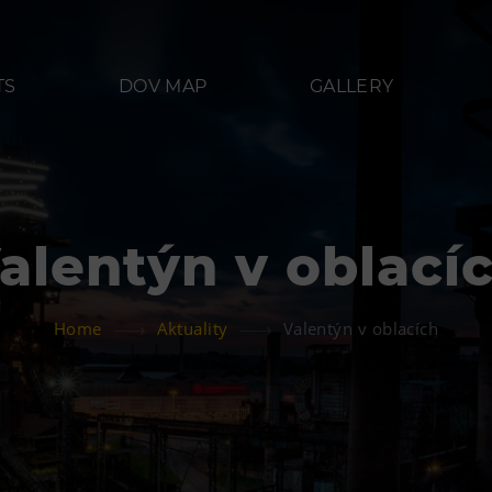
TS
DOV MAP
GALLERY
alentýn v oblací
Refreshments
Acco
Home
Aktuality
Valentýn v oblacích
Bolt Café
Hotel VP
 Landek
Science center Café
L’Osteria
PECKA DOV