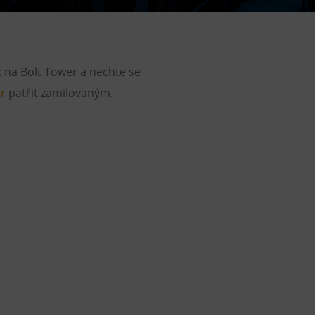
Helicopter flights
E-bikes Sharing
k na Bolt Tower a nechte se
r
patřit zamilovaným.