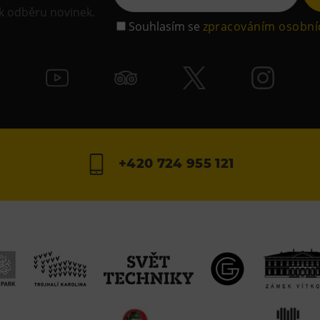
 k odběru novinek.
Souhlasím se
zpracováním osobní
+420 724 955 121