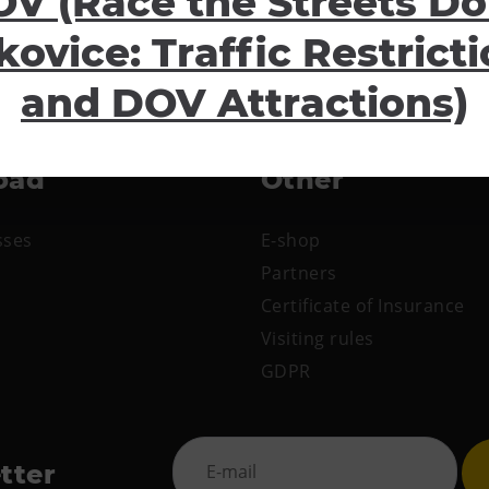
V (Race the Streets Do
kovice: Traffic Restrict
and DOV Attractions)
oad
Other
sses
E-shop
Partners
Certificate of Insurance
Visiting rules
GDPR
tter