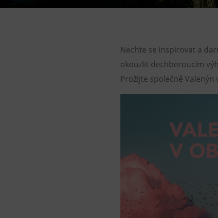
Children’s World
Gong
Mining Museum in Landek
Nechte se inspirovat a dar
Park
okouzlit dechberoucím vý
Galerie Gong
Prožijte společně Valenýn
Heligonka
HopJump
Climbing center
Creative Academy
National Museum of
Agriculture Ostrava