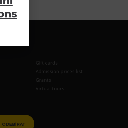
lní
ions
Gift cards
Admission prices list
Grants
Virtual tours
ODEBÍRAT