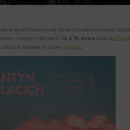
Restaurace VP ART
Bistropen
CØKAFE Dolní Vítkovice
ujte originální Valentýnský dárek! Darujte romantický zážite
Catering
hledem z necelých 80 metrů.
14. a 15. února
bude
Bolt Towe
 v oblacích. Najdete na našem
e-shopu
.