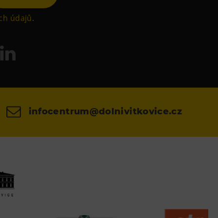
ch údajů
.
infocentrum@dolnivitkovice.cz