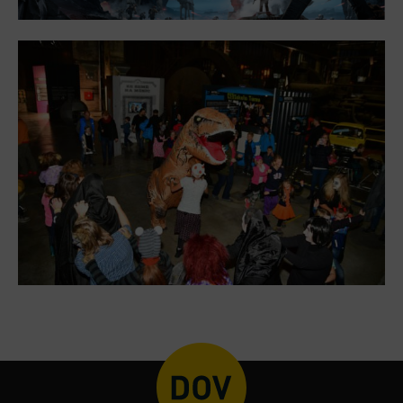
PECKA DOV
Restaurace VP ART
Bistropen
CØKAFE Dolní Vítkovice
Catering
Accomodation
Hotel VP1
More
Concerts in U6
Birthday celebrations
Camps
Themed gift vouchers
Helicopter flights