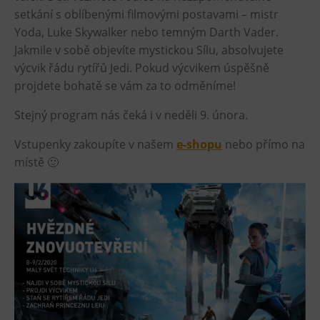
setkání s oblíbenými filmovými postavami – mistr
Heligonka
Yoda, Luke Skywalker nebo temným Darth Vader.
HopJump
Jakmile v sobě objevíte mystickou Sílu, absolvujete
Climbing center
výcvik řádu rytířů Jedi. Pokud výcvikem úspěšně
projdete bohatě se vám za to odměníme!
Creative Academy
National Museum of Agriculture Ostrava
Stejný program nás čeká i v neděli 9. února.
Vstupenky zakoupíte v našem
e-shopu
nebo přímo na
Tours
místě 🙂
Dolní Vítkovice
Mining Museum in Landek Park
Refreshments
Bolt Café
Science center Café
L’Osteria