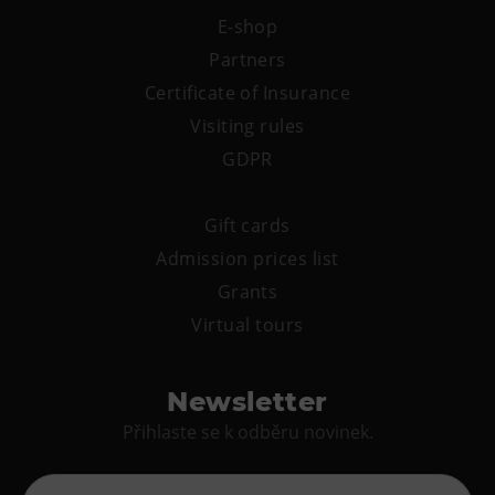
E-shop
Partners
Certificate of Insurance
Visiting rules
GDPR
Gift cards
Admission prices list
Grants
Virtual tours
Newsletter
Přihlaste se k odběru novinek.