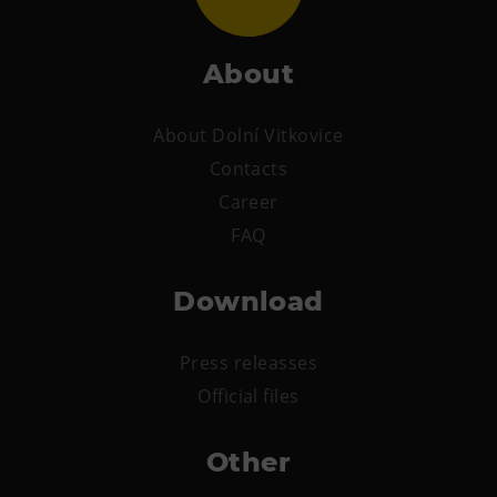
E-bikes Sharing
About
About Dolní Vitkovice
Contacts
Career
FAQ
Download
Press releasses
Official files
Other