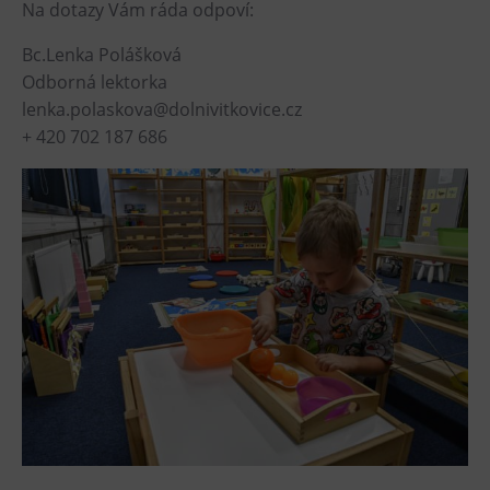
Na dotazy Vám ráda odpoví:
PECKA DOV
Restaurace VP ART
Bc.Lenka Polášková
Bistropen
Odborná lektorka
lenka.polaskova@dolnivitkovice.cz
CØKAFE Dolní Vítkovice
+ 420 702 187 686
Catering
Accomodation
Hotel VP1
More
Concerts in U6
Birthday celebrations
Camps
Themed gift vouchers
Helicopter flights