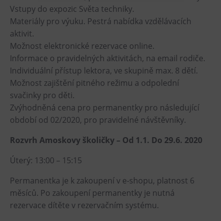
Vstupy do expozic Světa techniky.
Heligonka
Materiály pro výuku. Pestrá nabídka vzdělávacích
HopJump
aktivit.
Climbing center
Možnost elektronické rezervace online.
Informace o pravidelných aktivitách, na email rodiče.
Creative Academy
Individuální přístup lektora, ve skupině max. 8 dětí.
National Museum of Agriculture Ostrava
Možnost zajištění pitného režimu a odpolední
svačinky pro děti.
Tours
Zvýhodněná cena pro permanentky pro následující
období od 02/2020, pro pravidelné návštěvníky.
Dolní Vítkovice
Mining Museum in Landek Park
Rozvrh Amoskovy školičky – Od 1.1. Do 29.6. 2020
Refreshments
Úterý: 13:00 – 15:15
Bolt Café
Permanentka je k zakoupení v e-shopu, platnost 6
měsíců. Po zakoupení permanentky je nutná
Science center Café
rezervace dítěte v rezervačním systému.
L’Osteria