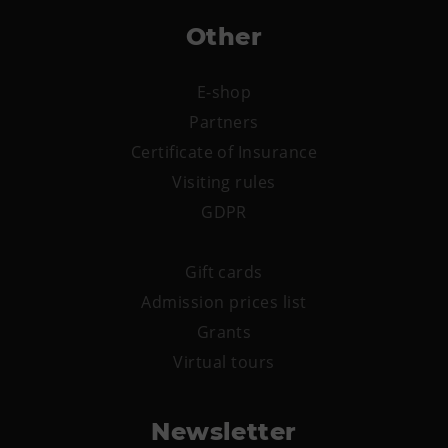
Other
E-shop
Partners
Certificate of Insurance
Visiting rules
GDPR
Gift cards
Admission prices list
Grants
Virtual tours
Newsletter