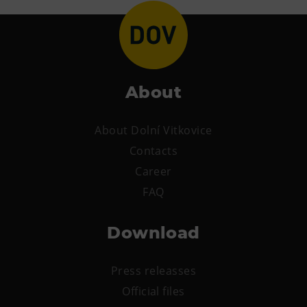
E-bikes Sharing
About
About Dolní Vitkovice
Contacts
Career
FAQ
Download
Press releasses
Official files