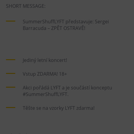
L’Osteria
SHORT MESSAGE:
PECKA DOV
Restaurace VP ART
SummerShuffLYFT představuje: Sergei
Barracuda – ZPĚT OSTRAVĚ!
Bistropen
CØKAFE Dolní Vítkovice
FUTURE café
Catering
Jediný letní koncert!
Ubytování
Vstup ZDARMA! 18+
Hotel VP1
Akci pořádá LYFT a je součástí konceptu
#SummerShuffLYFT.
Vila Liběna
Těšte se na vzorky LYFT zdarma!
Další
Narozeninové oslavy
Letní tábory