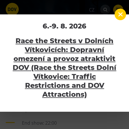
CZ
Sergei Barracuda
6.-9. 8. 2026
Home
Kalendář akcí
Sergei Barracuda
Race the Streets v Dolních
Vítkovicích: Dopravní
21.8.2020
omezení a provoz atraktivit
Atraktivity
DOV (Race the Streets Dolní
Bolt Tower
Vítkovice: Traffic
INFORMACE:
Velký svět techniky
Restrictions and DOV
Malý svět techniky U6
Attractions)
Datum: pátek 21.8.2020
Dětský svět
Open door: 18:00
Gong
Galerie Gong
End show: 22:00
Hornické muzeum