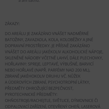
a ani šatnu.
ZÁKAZY:
DO AREÁLU JE ZAKÁZÁNO VNÁŠET NADMĚRNÉ
BATOŽINY, ZAVAZADLA, KOLA, KOLOBĚŽKY A JINÉ
DOPRAVNÍ PROSTŘEDKY. JE PŘÍSNĚ ZAKÁZÁNO
VNÁŠET DO AREÁLU JAKÉKOLIV ALKOHOLICKÉ NÁPOJE,
SKLENĚNÉ NÁDOBY VČETNĚ LAHVÍ, DÁLE PLECHOVKY,
HOŘLAVINY: SPREJE, LEPTAVÉ, VÝBUŠNÉ, BARVICÍ
NEBO HOŘLAVÉ (NAPŘ. PARFÉMY NAD 200 ML),
ZBRANĚ JAKÉHOKOLIV DRUHU VČ. NŮŽEK
A ÚDEROVÝCH ZBRANÍ, PSYCHOTROPNÍ LÁTKY,
PŘEDMĚTY OHROŽUJÍCÍ BEZPEČNOST,
PYROTECHNICKÉ PŘEDMĚTY:
OHŇOSTROJE/RACHEJTLE, SVĚTLICE, DÝMOVNICE ČI
ODPALOVACÍ ZAŘÍZENÍ, OTEVŘENÝ OHEŇ, LASEROVÁ