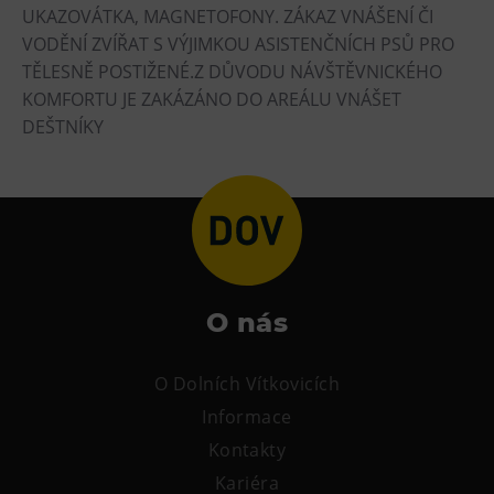
UKAZOVÁTKA, MAGNETOFONY. ZÁKAZ VNÁŠENÍ ČI
VODĚNÍ ZVÍŘAT S VÝJIMKOU ASISTENČNÍCH PSŮ PRO
TĚLESNĚ POSTIŽENÉ.Z DŮVODU NÁVŠTĚVNICKÉHO
KOMFORTU JE ZAKÁZÁNO DO AREÁLU VNÁŠET
DEŠTNÍKY
O nás
O Dolních Vítkovicích
Informace
Kontakty
Kariéra