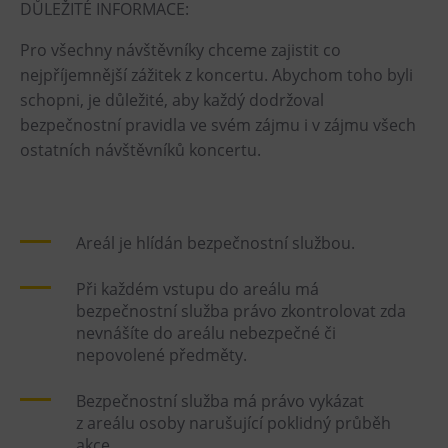
DŮLEŽITÉ INFORMACE:
Tematické dárkové poukazy
Pro všechny návštěvníky chceme zajistit co
Pro školy
nejpříjemnější zážitek z koncertu. Abychom toho byli
DOVýuky
schopni, je důležité, aby každý dodržoval
Kroužky pro děti
bezpečnostní pravidla ve svém zájmu i v zájmu všech
Výjezdní akce
ostatních návštěvníků koncertu.
Areál je hlídán bezpečnostní službou.
Při každém vstupu do areálu má
bezpečnostní služba právo zkontrolovat zda
nevnášíte do areálu nebezpečné či
nepovolené předměty.
Bezpečnostní služba má právo vykázat
z areálu osoby narušující poklidný průběh
akce.