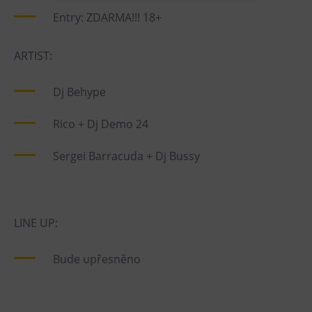
Entry: ZDARMA!!! 18+
Heligonka
HopJump
ARTIST:
Lezecká stěna
Národní zemědělské muzeum
Dj Behype
Fajna Dilna
Rico + Dj Demo 24
FUTUREUM
Sergei Barracuda + Dj Bussy
Prohlídky
Dolní Vítkovice
Hornické muzeum
LINE UP:
Občerstvení
Bude upřesněno
Bolt Café
Kavárna Velký Svět techniky