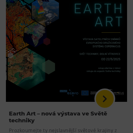
Earth Art – nová výstava ve Světě
techniky
Prozkoumejte ty nejslavnější světové krajiny z