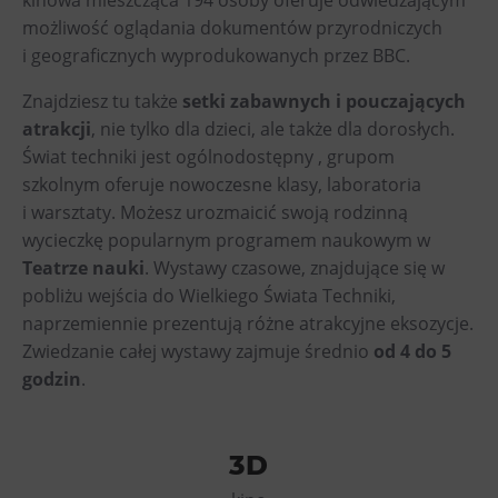
PECKA DOV
możliwość oglądania dokumentów przyrodniczych
Restaurace VP ART
i geograficznych wyprodukowanych przez BBC.
CØKAFE Dolní Vítkovice
Znajdziesz tu także
setki zabawnych i pouczających
Bistropen
atrakcji
, nie tylko dla dzieci, ale także dla dorosłych.
Catering
Świat techniki jest ogólnodostępny , grupom
szkolnym oferuje nowoczesne klasy, laboratoria
Zakwaterowanie
i warsztaty. Możesz urozmaicić swoją rodzinną
wycieczkę popularnym programem naukowym w
Hotel VP1
Teatrze nauki
. Wystawy czasowe, znajdujące się w
pobliżu wejścia do Wielkiego Świata Techniki,
Więcej
naprzemiennie prezentują różne atrakcyjne eksozycje.
Koncerty w U6.
Zwiedzanie całej wystawy zajmuje średnio
od 4 do 5
godzin
.
Przyjęcie urodzinowe
Obozy
Tematyczne karty podarunkowe
3D
Loty widokowe helikopterem