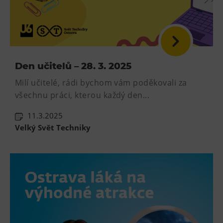
Den učitelů – 28. 3. 2025
Milí učitelé, rádi bychom vám poděkovali za
všechnu práci, kterou každý den...
11.3.2025
Velký Svět Techniky