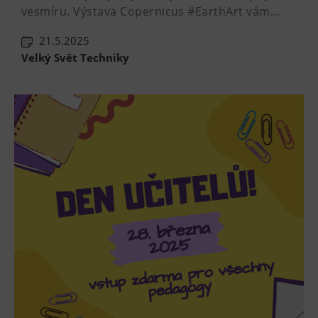
vesmíru. Výstava Copernicus #EarthArt vám...
21.5.2025
Velký Svět Techniky