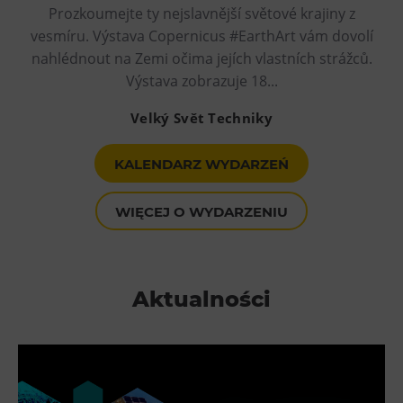
Prozkoumejte ty nejslavnější světové krajiny z
vesmíru. Výstava Copernicus #EarthArt vám dovolí
nahlédnout na Zemi očima jejích vlastních strážců.
Výstava zobrazuje 18...
Velký Svět Techniky
KALENDARZ WYDARZEŃ
WIĘCEJ O WYDARZENIU
Aktualności