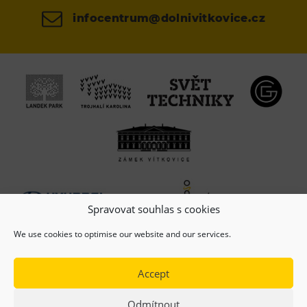
infocentrum@dolnivitkovice.cz
Spravovat souhlas s cookies
We use cookies to optimise our website and our services.
Accept
Odmítnout