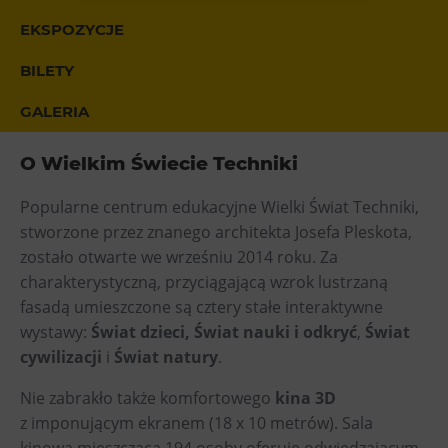
Heligonka
EKSPOZYCJE
HopJump
BILETY
Ściana wspinaczkowa
GALERIA
Akademia Kreatywna
Narodowe Muzeum Rolnicze
O Wielkim Świecie Techniki
Wycieczki
Popularne centrum edukacyjne Wielki Świat Techniki,
stworzone przez znanego architekta Josefa Pleskota,
Dolni Vitkowice
zostało otwarte we wrześniu 2014 roku. Za
Muzeum Górnictwa w Parku Landek
charakterystyczną, przyciągającą wzrok lustrzaną
fasadą umieszczone są cztery stałe interaktywne
Przekąski
wystawy:
Świat dzieci, Świat nauki i odkryć
,
Świat
cywilizacji
i
Świat natury
.
Bolt Café
Kawiarnia Wielki Świat Techniki
Nie zabrakło także komfortowego
kina 3D
z imponującym ekranem (18 x 10 metrów). Sala
L’Osteria
kinowa mieszcząca 194 osoby oferuje odwiedzającym