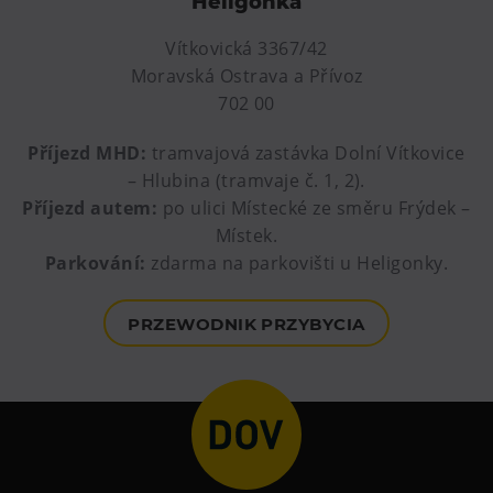
Heligonka
Wypożyczanie rowerów elektrycznych
Vítkovická 3367/42
Moravská Ostrava a Přívoz
702 00
Příjezd MHD:
tramvajová zastávka Dolní Vítkovice
– Hlubina (tramvaje č. 1, 2).
Příjezd autem:
po ulici Místecké ze směru Frýdek –
Místek.
Parkování:
zdarma na parkovišti u Heligonky.
PRZEWODNIK PRZYBYCIA