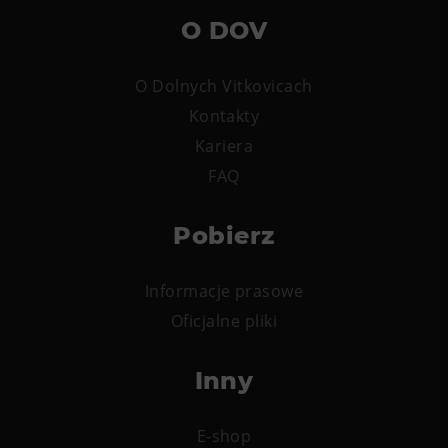
O DOV
O Dolnych Vitkovicach
Kontakty
Kariera
FAQ
Pobierz
Informacje prasowe
Oficjalne pliki
Inny
E-shop