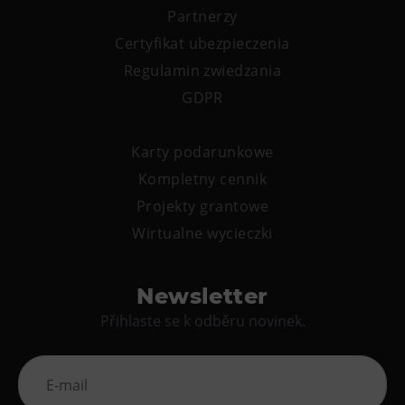
Partnerzy
Certyfikat ubezpieczenia
Regulamin zwiedzania
GDPR
Karty podarunkowe
Kompletny cennik
Projekty grantowe
Wirtualne wycieczki
Newsletter
Přihlaste se k odběru novinek.