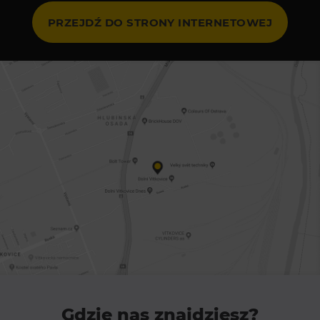
Heligonka
PRZEJDŹ DO STRONY INTERNETOWEJ
HopJump
Ściana wspinaczkowa
Akademia Kreatywna
Narodowe Muzeum Rolnicze
Wycieczki
Dolni Vitkowice
Muzeum Górnictwa w Parku Landek
Przekąski
Bolt Café
Kawiarnia Wielki Świat Techniki
L’Osteria
Gdzie nas znajdziesz?