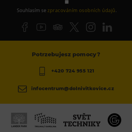
Souhlasím se
zpracováním osobních údajů
.
Potrzebujesz pomocy?
+420 724 955 121
infocentrum@dolnivitkovice.cz