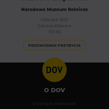
PECKA DOV
Narodowe Muzeum Rolnicze
Restaurace VP ART
CØKAFE Dolní Vítkovice
Vítkovice 3033
Bistropen
Ostrava-Vítkovice
703 00
Catering
Zakwaterowanie
PRZEWODNIK PRZYBYCIA
Hotel VP1
Więcej
Koncerty w U6.
Przyjęcie urodzinowe
O DOV
Obozy
Tematyczne karty podarunkowe
O Dolnych Vitkovicach
Loty widokowe helikopterem