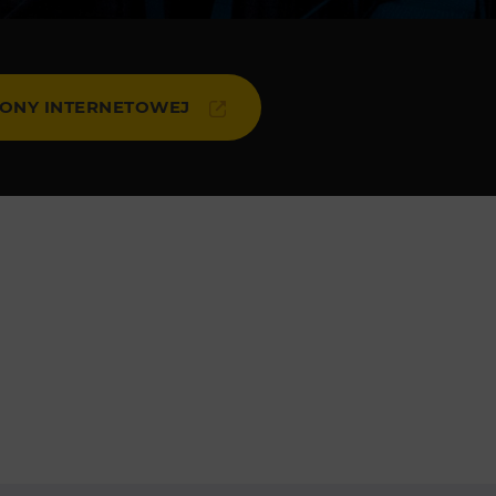
Loty widokowe helikopterem
Wypożyczanie rowerów
elektrycznych
RONY INTERNETOWEJ