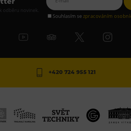
tter
 k odběru novinek.
Souhlasím se
zpracováním osobní
+420 724 955 121