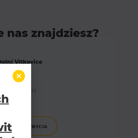
e nas znajdziesz?
olní Vítkovice
3369
trava a Přívoz
ch
it
ODNIK PRZYBYCIA