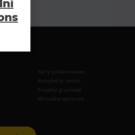
lní
ions
Karty podarunkowe
Kompletny cennik
Projekty grantowe
Wirtualne wycieczki