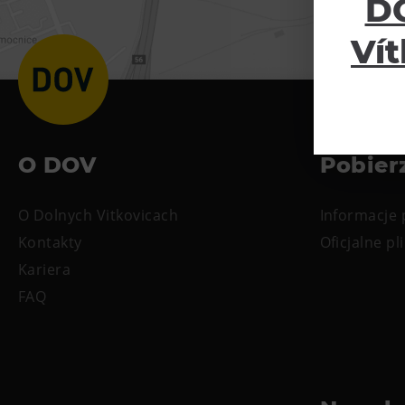
DO
Vít
O DOV
Pobier
O Dolnych Vitkovicach
Informacje
Kontakty
Oficjalne pli
Kariera
FAQ