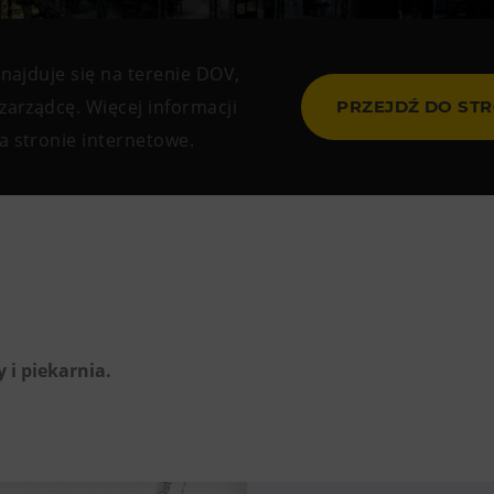
Restaurace VP ART
CØKAFE Dolní Vítkovice
najduje się na terenie DOV,
Bistropen
zarządcę. Więcej informacji
PRZEJDŹ DO ST
 stronie internetowe.
Catering
 i piekarnia.