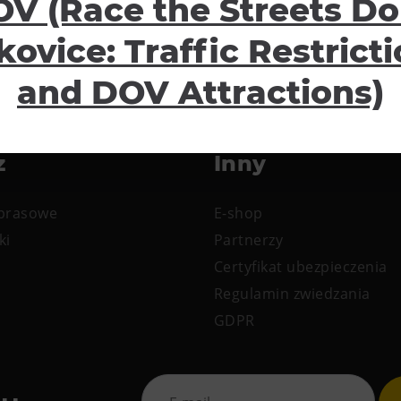
V (Race the Streets Do
kovice: Traffic Restrict
and DOV Attractions)
z
Inny
 prasowe
E-shop
ki
Partnerzy
Certyfikat ubezpieczenia
Regulamin zwiedzania
GDPR