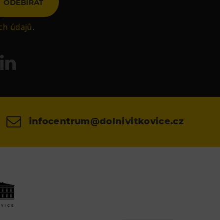
ODEBÍRAT
ch údajů
.
infocentrum@dolnivitkovice.cz