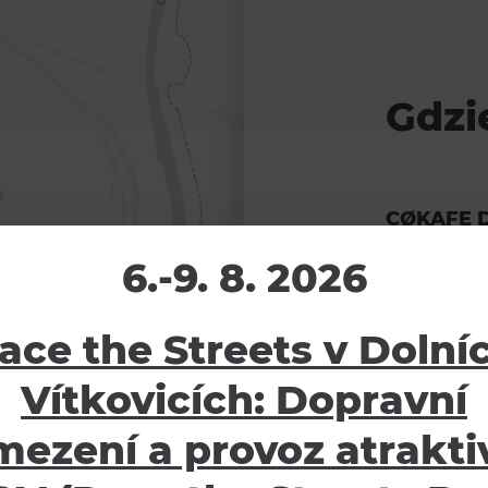
Gdzi
CØKAFE D
6.-9. 8. 2026
Vítkovická 
Moravská Os
ace the Streets v Dolní
702 00
Vítkovicích: Dopravní
mezení a provoz atraktiv
PRZEW