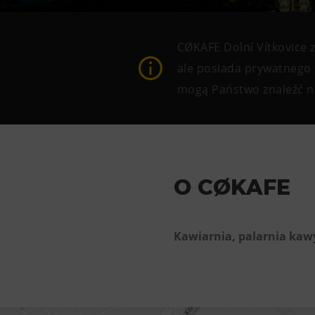
Gong
Muzeum Górnictwa w
Parku Landek
CØKAFE Dolní Vítkovice z
Galerie Gong
ale posiada prywatnego 
mogą Państwo znaleźć na
Heligonka
HopJump
Ściana wspinaczkowa
Akademia Kreatywna
O CØKAFE
Narodowe Muzeum Rolnicze
Kawiarnia, palarnia kawy