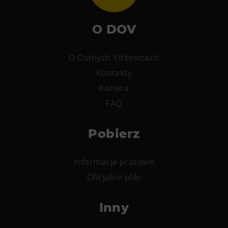
O DOV
O Dolnych Vitkovicach
Kontakty
Kariera
FAQ
Pobierz
Informacje prasowe
Oficjalne pliki
Inny