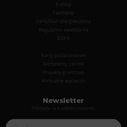
E-shop
Partnerzy
Certyfikat ubezpieczenia
Regulamin zwiedzania
GDPR
Karty podarunkowe
Kompletny cennik
Projekty grantowe
Wirtualne wycieczki
Newsletter
Přihlaste se k odběru novinek.