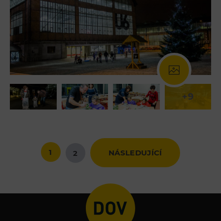
+9
1
NÁSLEDUJÍCÍ
2