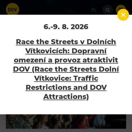
PL
Colours of Ostrava 2017
6.-9. 8. 2026
Home
Galerie
Colours of Ostrava 2017
Race the Streets v Dolních
Vítkovicích: Dopravní
omezení a provoz atraktivit
Atrakcyjność
DOV (Race the Streets Dolní
Bolt Tower
Vítkovice: Traffic
Wielki Świat Techniki
Restrictions and DOV
Mały Świat Techniki
Attractions)
Świat Dzieci
Gong
Muzeum Górnictwa w Parku Landek
Galerie Gong