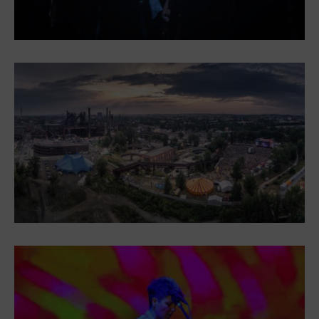
PECKA DOV
Restaurace VP ART
CØKAFE Dolní Vítkovice
Bistropen
Catering
Zakwaterowanie
Hotel VP1
Więcej
Koncerty w U6.
Przyjęcie urodzinowe
Obozy
Tematyczne karty podarunkowe
Loty widokowe helikopterem