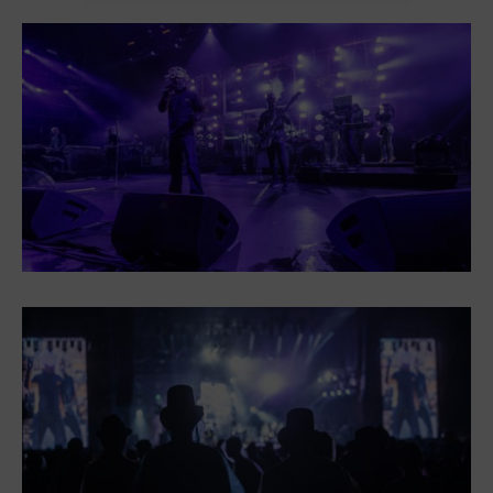
Heligonka
HopJump
Ściana wspinaczkowa
Akademia Kreatywna
Narodowe Muzeum Rolnicze
Wycieczki
Dolni Vitkowice
Muzeum Górnictwa w Parku Landek
Przekąski
Bolt Café
Kawiarnia Wielki Świat Techniki
L’Osteria