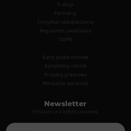
E-shop
Partnerzy
Certyfikat ubezpieczenia
Regulamin zwiedzania
GDPR
Karty podarunkowe
Kompletny cennik
Projekty grantowe
Wirtualne wycieczki
Newsletter
Přihlaste se k odběru novinek.