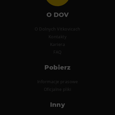
O DOV
O Dolnych Vitkovicach
Kontakty
Kariera
FAQ
Pobierz
Informacje prasowe
Oficjalne pliki
Inny