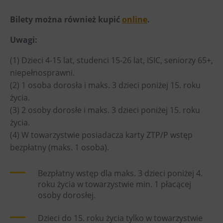
PECKA DOV
Bilety można również kupić
online
.
Restaurace VP ART
CØKAFE Dolní Vítkovice
Uwagi:
Bistropen
(1) Dzieci 4-15 lat, studenci 15-26 lat, ISIC, seniorzy 65+,
Catering
niepełnosprawni.
(2) 1 osoba dorosła i maks. 3 dzieci poniżej 15. roku
Zakwaterowanie
życia.
(3) 2 osoby dorosłe i maks. 3 dzieci poniżej 15. roku
Hotel VP1
życia.
(4) W towarzystwie posiadacza karty ZTP/P wstęp
Więcej
bezpłatny (maks. 1 osoba).
Koncerty w U6.
Przyjęcie urodzinowe
Bezpłatny wstęp dla maks. 3 dzieci poniżej 4.
roku życia w towarzystwie min. 1 płacącej
Obozy
osoby dorosłej.
Tematyczne karty podarunkowe
Loty widokowe helikopterem
Dzieci do 15. roku życia tylko w towarzystwie