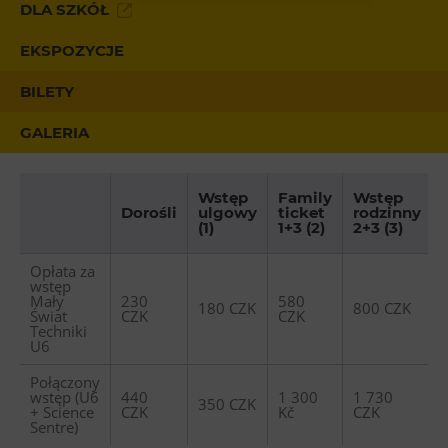
DLA SZKÓŁ
Heligonka
EKSPOZYCJE
HopJump
Ściana wspinaczkowa
BILETY
Akademia Kreatywna
GALERIA
Narodowe Muzeum Rolnicze
Wstęp
Family
Wstęp
Wycieczki
Dorośli
ulgowy
ticket
rodzinny
(1)
1+3 (2)
2+3 (3)
Dolni Vitkowice
Opłata za
Muzeum Górnictwa w Parku Landek
wstęp
Mały
230
580
180 CZK
800 CZK
Świat
CZK
CZK
Przekąski
Techniki
U6
Bolt Café
Połączony
Kawiarnia Wielki Świat Techniki
wstęp (U6
440
1 300
1 730
350 CZK
+ Science
CZK
Kč
CZK
L’Osteria
Sentre)