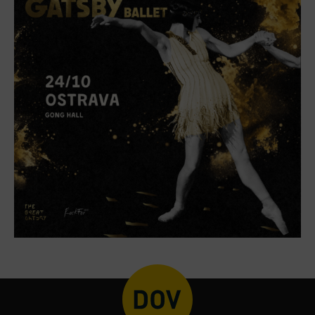
PECKA DOV
Restaurace VP ART
CØKAFE Dolní Vítkovice
Bistropen
Catering
Zakwaterowanie
Hotel VP1
Więcej
Koncerty w U6.
Przyjęcie urodzinowe
Obozy
Tematyczne karty podarunkowe
Loty widokowe helikopterem