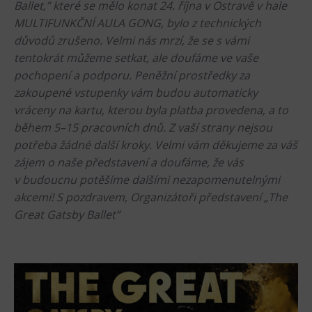
Ballet,” které se mělo konat 24. října v Ostravě v hale
Heligonka
MULTIFUNKČNÍ AULA GONG, bylo z technických
důvodů zrušeno. Velmi nás mrzí, že se s vámi
HopJump
tentokrát můžeme setkat, ale doufáme ve vaše
Ściana wspinaczkowa
pochopení a podporu. Peněžní prostředky za
Akademia Kreatywna
zakoupené vstupenky vám budou automaticky
Narodowe Muzeum Rolnicze
vráceny na kartu, kterou byla platba provedena, a to
během 5–15 pracovních dnů. Z vaší strany nejsou
Wycieczki
potřeba žádné další kroky. Velmi vám děkujeme za váš
zájem o naše představení a doufáme, že vás
Dolni Vitkowice
v budoucnu potěšíme dalšími nezapomenutelnými
Muzeum Górnictwa w Parku Landek
akcemi! S pozdravem, Organizátoři představení „The
Great Gatsby Ballet”
Przekąski
Bolt Café
Kawiarnia Wielki Świat Techniki
L’Osteria