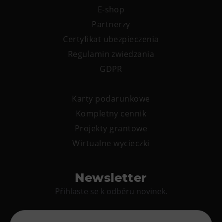
E-shop
Partnerzy
Certyfikat ubezpieczenia
Regulamin zwiedzania
GDPR
Karty podarunkowe
Kompletny cennik
Projekty grantowe
Wirtualne wycieczki
Newsletter
Přihlaste se k odběru novinek.