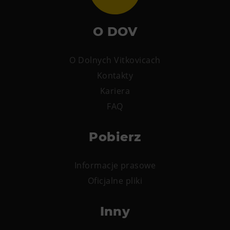
Wypożyczanie rowerów elektrycznych
O DOV
O Dolnych Vitkovicach
Kontakty
Kariera
FAQ
Pobierz
Informacje prasowe
Oficjalne pliki
Inny