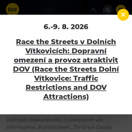
PL
The Great Gatsby Ballet –
6.-9. 8. 2026
ZRUŠENO
Race the Streets v Dolních
Vítkovicích: Dopravní
Home
Kalendář akcí
The Great Gatsby
Ballet – ZRUŠENO
omezení a provoz atraktivit
Atrakcyjność
DOV (Race the Streets Dolní
24.10.2024
Bolt Tower
Vítkovice: Traffic
Wielki Świat Techniki
Restrictions and DOV
Mały Świat Techniki
Attractions)
Oznámení o zrušení představení „The Great
Świat Dzieci
Gatsby Ballet” v Ostravě
Gong
Vážený(á) diváku/divačko, S politováním vás
Muzeum Górnictwa w Parku Landek
informujeme, že představení „The Great Gatsby
Galerie Gong