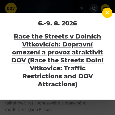
PL
Show Jana Krause –
6.-9. 8. 2026
Valentýnský speciál,
Race the Streets v Dolních
přidané představení
Vítkovicích: Dopravní
omezení a provoz atraktivit
Home
Kalendář akcí
Show Jana Krause –
Atrakcyjność
Valentýnský speciál, přidané představení
DOV (Race the Streets Dolní
Bolt Tower
Vítkovice: Traffic
7.2.2020
Wielki Świat Techniki
Restrictions and DOV
Mały Świat Techniki
Attractions)
Świat Dzieci
Po sedmi letech se do Ostravy vrací populární formát
Gong
talk show v režii pohotového a obávaného
Muzeum Górnictwa w Parku Landek
moderátora Jana Krause.
Galerie Gong