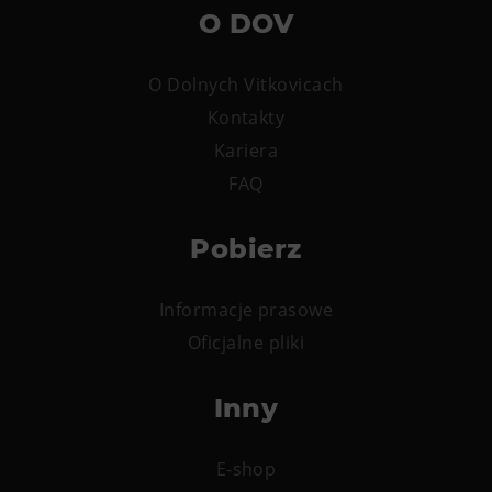
O DOV
O Dolnych Vitkovicach
Kontakty
Kariera
FAQ
Pobierz
Informacje prasowe
Oficjalne pliki
Inny
E-shop