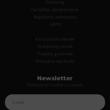
Partnerzy
Certyfikat ubezpieczenia
Regulamin zwiedzania
GDPR
Karty podarunkowe
Kompletny cennik
Projekty grantowe
Wirtualne wycieczki
Newsletter
Přihlaste se k odběru novinek.