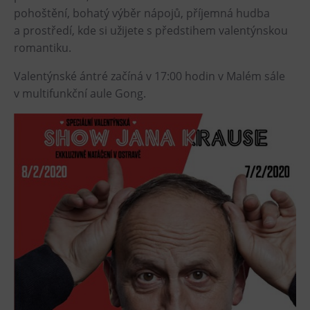
PECKA DOV
pohoštění, bohatý výběr nápojů, příjemná hudba
Restaurace VP ART
a prostředí, kde si užijete s předstihem valentýnskou
romantiku.
CØKAFE Dolní Vítkovice
Bistropen
Valentýnské ántré začíná v 17:00 hodin v Malém sále
Catering
v multifunkční aule Gong.
Zakwaterowanie
Hotel VP1
Więcej
Koncerty w U6.
Przyjęcie urodzinowe
Obozy
Tematyczne karty podarunkowe
Loty widokowe helikopterem