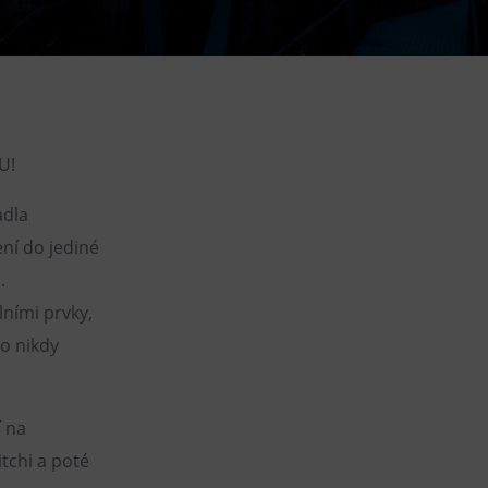
Loty widokowe helikopterem
Wypożyczanie rowerów
elektrycznych
U!
adla
ní do jediné
.
lními prvky,
o nikdy
í na
tchi a poté