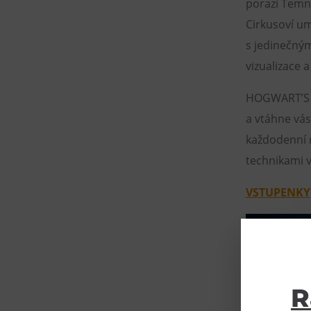
porazí Temné
Cirkusoví umě
s jedinečným
vizualizace 
HOGWART’S H
a vtáhne vás 
každodenní r
technikami 
VSTUPENKY
R