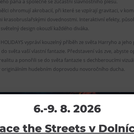
ho pána a společně se zúčastní slavnostního plesu.
lci ohromují akrobacií, při které se vzpírají gravitaci, v ko
i krasobruslařskými dovednostmi. Interaktivní efekty, půso
a světelný design okouzlí každého diváka.
OLIDAYS vypráví kouzelný příběh ze světa Harryho a jeho 
do světa vaší vlastní fantazie. Představení vás zve, abyste op
ealitu a ponořili se do světa fantazie s dechberoucími vizuá
v originálním hudebním doprovodu novoročního ducha.
6.-9. 8. 2026
ace the Streets v Dolní