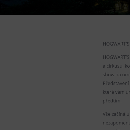
Gong
Muzeum Górnictwa w
Parku Landek
Galerie Gong
Heligonka
HOGWART’S 
HopJump
HOGWART’S H
Ściana wspinaczkowa
a cirkusu, k
Akademia Kreatywna
show na uměl
Narodowe Muzeum Rolnicze
Představení 
které vám u
předtím.
Vše začíná u
nezapomenut