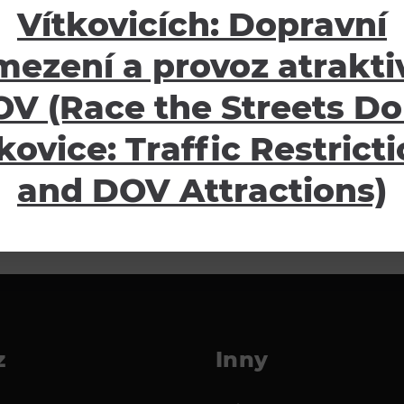
Vítkovicích: Dopravní
mezení a provoz atraktiv
V (Race the Streets Do
kovice: Traffic Restrict
and DOV Attractions)
z
Inny