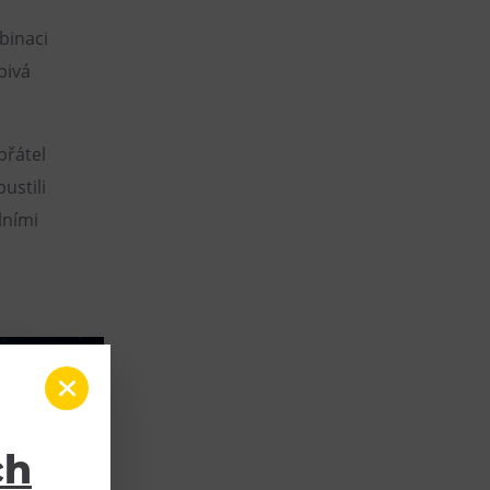
mbinaci
bivá
přátel
ustili
lními
ch