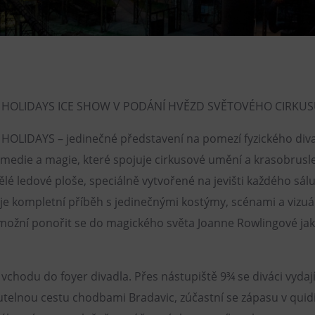
Restaurace VP ART
CØKAFE Dolní Vítkovice
Bistropen
Catering
HOLIDAYS ICE SHOW V PODÁNÍ HVĚZD SVĚTOVÉHO CIRKUS
OLIDAYS – jedinečné představení na pomezí fyzického div
omedie a magie, které spojuje cirkusové umění a krasobrusle
é ledové ploše, speciálně vytvořené na jevišti každého sálu
je kompletní příběh s jedinečnými kostýmy, scénami a vizuá
možní ponořit se do magického světa Joanne Rowlingové jak
 vchodu do foyer divadla. Přes nástupiště 9¾ se diváci vydaj
elnou cestu chodbami Bradavic, zúčastní se zápasu v quidi