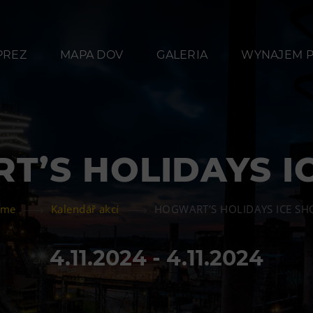
PREZ
MAPA DOV
GALERIA
WYNAJEM P
T’S HOLIDAYS I
Przekąski
Zakw
ome
Kalendář akcí
HOGWART’S HOLIDAYS ICE S
Bolt Café
Hotel VP
a w
Kawiarnia Wielki Świat
4.11.2024 - 4.11.2024
Techniki
L’Osteria
PECKA DOV