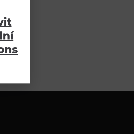
it
lní
ions