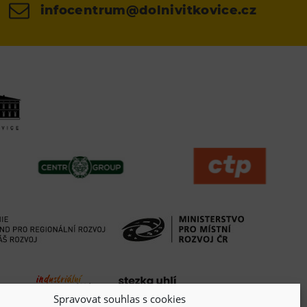
infocentrum@dolnivitkovice.cz
Spravovat souhlas s cookies