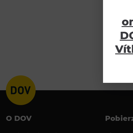
o
DO
Vít
O DOV
Pobier