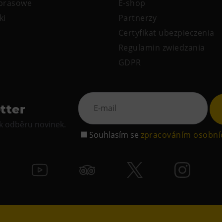
 prasowe
E-shop
ki
Partnerzy
Certyfikat ubezpieczenia
Regulamin zwiedzania
GDPR
tter
 k odběru novinek.
Souhlasím se
zpracováním osobní