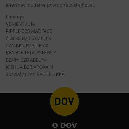
informací budeme postupně zveřejňovat.
Heligonka
Line up:
HopJump
VENJENT /UK/
Ściana wspinaczkowa
RIPPLE B2B MADFACE
Akademia Kreatywna
ZIGI SC B2B SYMPLEX
Narodowe Muzeum Rolnicze
AWAKEN B2B DR.AX
BEA B2B LEDUYSLEDUY
Wycieczki
BEATY B2B ABELYN
JOSHUA B2B APOKAIN
Dolni Vitkowice
Special guest: RACHELLKKA
Muzeum Górnictwa w Parku Landek
Przekąski
Bolt Café
Kawiarnia Wielki Świat Techniki
L’Osteria
O DOV