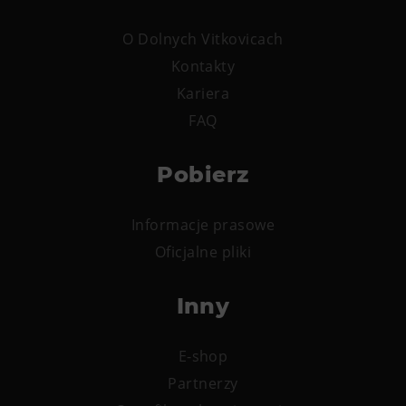
PECKA DOV
Restaurace VP ART
O Dolnych Vitkovicach
CØKAFE Dolní Vítkovice
Kontakty
Bistropen
Kariera
Catering
FAQ
Zakwaterowanie
Pobierz
Hotel VP1
Informacje prasowe
Więcej
Oficjalne pliki
Koncerty w U6.
Inny
Przyjęcie urodzinowe
Obozy
E-shop
Tematyczne karty podarunkowe
Partnerzy
Loty widokowe helikopterem