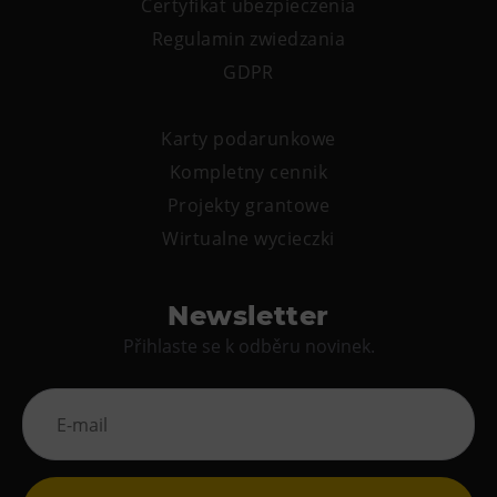
Certyfikat ubezpieczenia
Wypożyczanie rowerów elektrycznych
Regulamin zwiedzania
GDPR
Karty podarunkowe
Kompletny cennik
Projekty grantowe
Wirtualne wycieczki
Newsletter
Přihlaste se k odběru novinek.