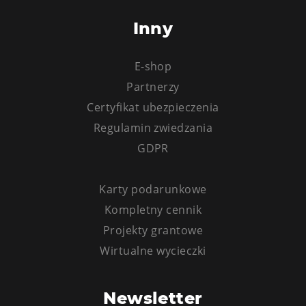
PECKA DOV
Inny
Restaurace VP ART
CØKAFE Dolní Vítkovice
E-shop
Bistropen
Partnerzy
Catering
Certyfikat ubezpieczenia
Zakwaterowanie
Regulamin zwiedzania
GDPR
Hotel VP1
Więcej
Karty podarunkowe
Kompletny cennik
Koncerty w U6.
Projekty grantowe
Przyjęcie urodzinowe
Wirtualne wycieczki
Obozy
Tematyczne karty podarunkowe
Newsletter
Loty widokowe helikopterem