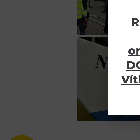
R
o
DO
Vít