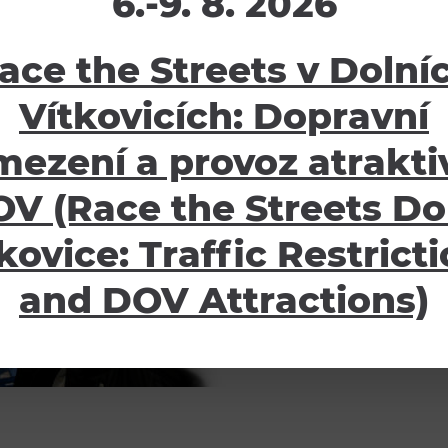
6.-9. 8. 2026
ace the Streets v Dolní
Vítkovicích: Dopravní
mezení a provoz atraktiv
V (Race the Streets Do
kovice: Traffic Restrict
and DOV Attractions)