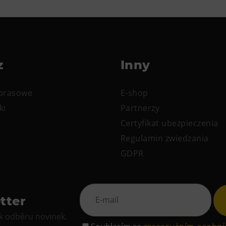
z
Inny
 prasowe
E-shop
ki
Partnerzy
Certyfikat ubezpieczenia
Regulamin zwiedzania
GDPR
tter
 k odběru novinek.