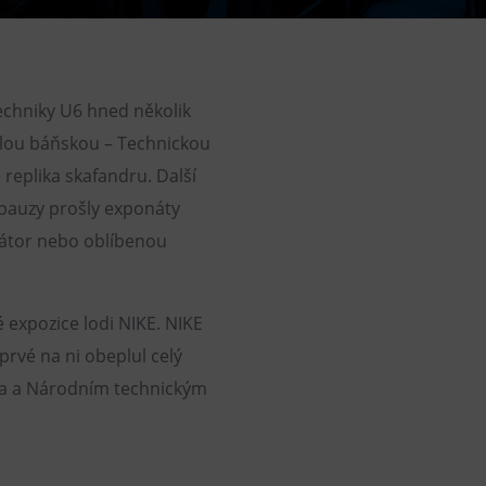
Loty widokowe helikopterem
Wypożyczanie rowerów
elektrycznych
echniky U6 hned několik
kolou báňskou – Technickou
 replika skafandru. Další
 pauzy prošly exponáty
látor nebo oblíbenou
 expozice lodi NIKE. NIKE
prvé na ni obeplul celý
í a a Národním technickým