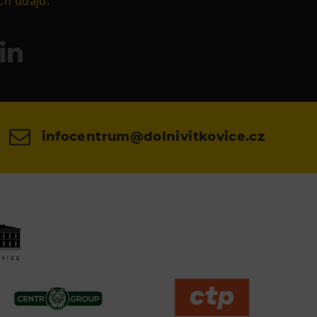
ch údajů
.
infocentrum@dolnivitkovice.cz