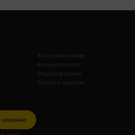
Karty podarunkowe
Kompletny cennik
Projekty grantowe
Wirtualne wycieczki
ODEBÍRAT