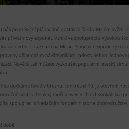
Restaurace VP ART
CØKAFE Dolní Vítkovice
Bistropen
020 nás po měsíční plánované odstávce čeká v Malém Světě T
Catering
vás přivítá nový exponát. Vznikl ve spolupráci s Vysokou š
nává o vrtech na Zemi i na Měsíci. Součástí expozice je také
připraveny dělat našim návštěvníkům radost. Během lednové
izací. Nově si tak můžete vyzkoušet populární letecký simu
átor.
ré se dočkáme hned v březnu, konkrétně 10. je otevření nové
stnoručně sestrojil slavný mořeplavec Richard Konkolski a po
la díky spolupráci s Nadačním fondem historie dobrodružstv
cí době: