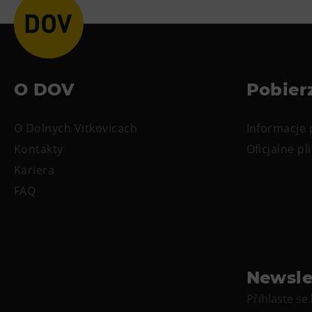
O DOV
Pobier
O Dolnych Vitkovicach
Informacje
Kontakty
Oficjalne pli
Kariera
FAQ
Newsle
Přihlaste se