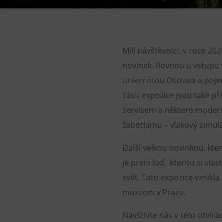
Gong
Muzeum Górnictwa w
Parku Landek
Galerie Gong
Milí návštěvníci, v roce 2
Heligonka
novinek. Rovnou u vstupu 
univerzitou Ostrava a pojed
HopJump
části expozice jsou také 
Ściana wspinaczkowa
servisem a některé modern
Akademia Kreatywna
žabotlamu – vlakový simul
Narodowe Muzeum Rolnicze
Další velkou novinkou, kte
je první loď, kterou si vla
svět. Tato expozice vznik
muzeem v Praze.
Navštivte nás v této otvíra