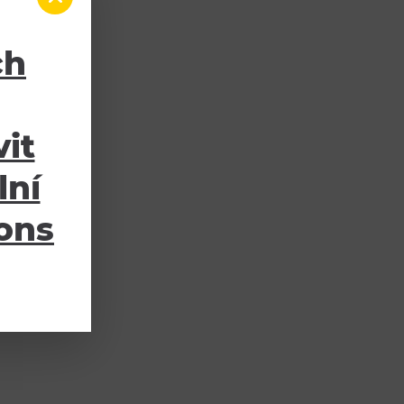
ch
it
lní
ions