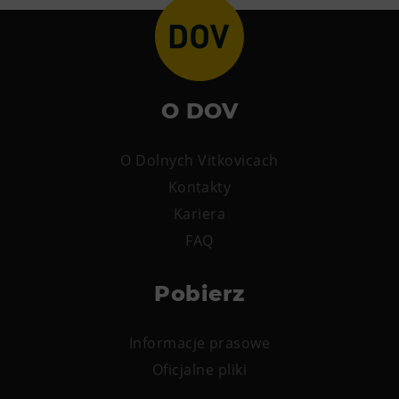
PECKA DOV
Restaurace VP ART
CØKAFE Dolní Vítkovice
Bistropen
O DOV
Catering
O Dolnych Vitkovicach
Zakwaterowanie
Kontakty
Hotel VP1
Kariera
FAQ
Więcej
Koncerty w U6.
Pobierz
Przyjęcie urodzinowe
Obozy
Informacje prasowe
Tematyczne karty podarunkowe
Oficjalne pliki
Loty widokowe helikopterem