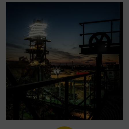
Heligonka
HopJump
Ściana wspinaczkowa
Akademia Kreatywna
Narodowe Muzeum Rolnicze
Wycieczki
Dolni Vitkowice
Muzeum Górnictwa w Parku Landek
Przekąski
Bolt Café
Kawiarnia Wielki Świat Techniki
L’Osteria