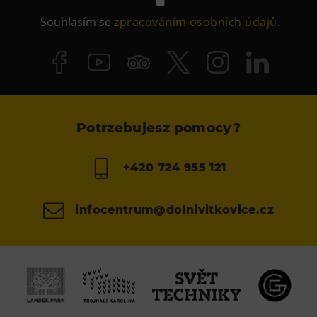
Souhlasím se
zpracováním osobních údajů
.
Potrzebujesz pomocy?
+420 724 955 121
infocentrum@dolnivitkovice.cz