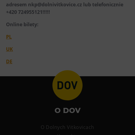
adresem nkp@dolnivitkovice.cz lub telefonicznie
+420 724955121!!!!!
Online bilety:
PL
UK
DE
O DOV
O Dolnych Vitkovicach