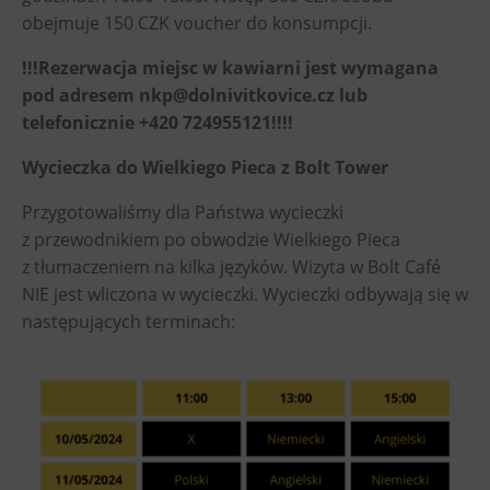
Wypożyczanie rowerów elektrycznych
obejmuje 150 CZK voucher do konsumpcji.
!!!Rezerwacja miejsc w kawiarni jest wymagana
pod adresem nkp@dolnivitkovice.cz lub
telefonicznie +420 724955121!!!!
Wycieczka do Wielkiego Pieca z Bolt Tower
Przygotowaliśmy dla Państwa wycieczki
z przewodnikiem po obwodzie Wielkiego Pieca
z tłumaczeniem na kilka języków. Wizyta w Bolt Café
NIE jest wliczona w wycieczki. Wycieczki odbywają się w
następujących terminach: