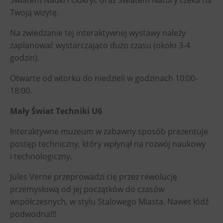
Światem Nauki i Odkryć oraz Światem Natury czeka na
Twoją wizytę.
Heligonka
HopJump
Na zwiedzanie tej interaktywnej wystawy należy
zaplanować wystarczająco dużo czasu (około 3-4
Ściana wspinaczkowa
godzin).
Akademia Kreatywna
Narodowe Muzeum Rolnicze
Otwarte od wtorku do niedzieli w godzinach 10:00-
18:00.
Wycieczki
Mały Świat Techniki U6
Dolni Vitkowice
Interaktywne muzeum w zabawny sposób prezentuje
Muzeum Górnictwa w Parku Landek
postęp techniczny, który wpłynął na rozwój naukowy
i technologiczny.
Przekąski
Jules Verne przeprowadzi cię przez rewolucję
Bolt Café
przemysłową od jej początków do czasów
Kawiarnia Wielki Świat Techniki
współczesnych, w stylu Stalowego Miasta. Nawet łódź
L’Osteria
podwodna!!!