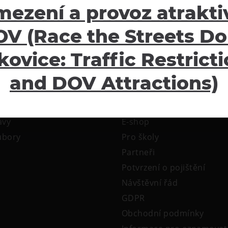
mezení a provoz atraktiv
V (Race the Streets Do
kovice: Traffic Restrict
and DOV Attractions)
žení
Ostatní
ávy
E-shop
oubory
Pro školy
Partneři
Potvrzení o pojištění
Návštěvní řád
GDPR
Obchodní podmínky