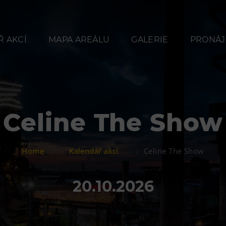
 AKCÍ
MAPA AREÁLU
GALERIE
PRONÁJ
Celine The Show
Občerstvení
Ubyt
Home
Kalendář akcí
Celine The Show
Bolt Café
Hotel VP
Kavárna Velký Svět
Vila Libě
20.10.2026
techniky
L’Osteria
PECKA DOV