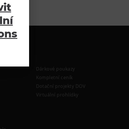
it
lní
ions
Dárkové poukazy
Kompletní ceník
Dotační projekty DOV
Virtuální prohlídky