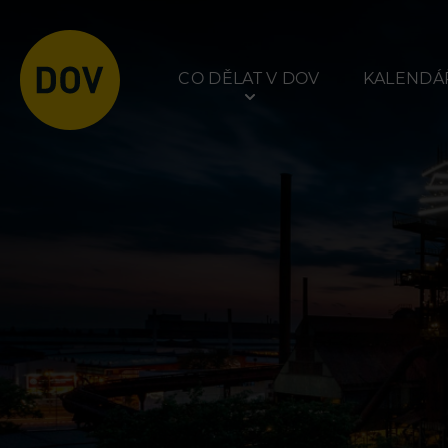
CO DĚLAT V DOV
KALENDÁŘ
Atraktivity
Prohlídky
Bolt Tower
Dolní Vítkovice
Velký svět techniky
Hornické muzeum
Malý svět techniky U6
Dětský svět