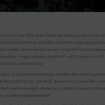
Restaurace VP ART
Bistropen
CØKAFE Dolní Vítkovice
FUTURE café
turné v roce 2025 se do České republiky vracejí se svou C
Catering
anásobně oceněná zpěvačka Lisa Harter a její vynikající hu
, živá hudba, dokonalé vystupování, originální kostýmy zpěv
 podoba s mega hvězdou vás přinutí uvěřit, že jste se ocitli
koncertu samotné Divy.
ne Dion už bohužel nekoncertuje, tak díky této show si vychutn
My Heart Will Go On‘, ‚I’m Alive‘, ‚Because You Loved Me‘ a m
 všech svých hereckých zkušeností a přebírá osobnost Celine
how, na kterou nezapomenete.