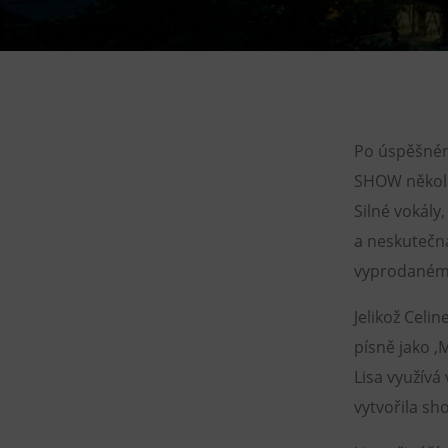
Gong
Galerie Gong
Hornické muzeum
Heligonka
HopJump
Po úspěšném 
Lezecká stěna
SHOW několik
Národní zemědělské muzeum
Silné vokály
a neskutečná
Fajna Dilna
vyprodaném 
FUTUREUM
Jelikož Celi
písně jako ‚
Lisa využívá
vytvořila s