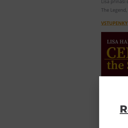
Lisa přináší
The Legend, 
VSTUPENKY
R