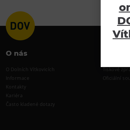
o
DO
Vít
O nás
Ke sta
O Dolních Vítkovicích
Tiskové zpr
Informace
Oficiální s
Kontakty
Kariéra
Často kladené dotazy