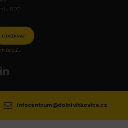
ele
ení v DOV
ODEBÍRAT
ch údajů
.
infocentrum@dolnivitkovice.cz