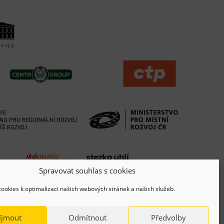
Spravovat souhlas s cookies
ookies k optimalizaci našich webových stránek a našich služeb.
íjmout
Odmítnout
Předvolby