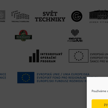
Používáme c
Př