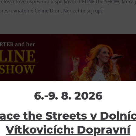
 celosvětově úspěšnou a špičkovou CELINE the SHOW, která 
nesrovnatelné Celine Dion. Nenechte si ji ujít!
6.-9. 8. 2026
ace the Streets v Dolní
Vítkovicích: Dopravní