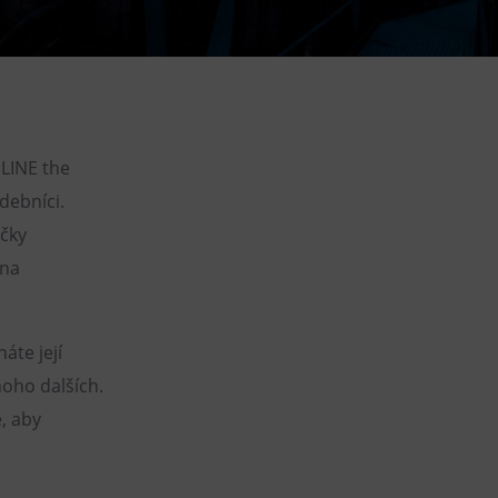
DOVýuky
Kroužky pro děti
Výjezdní akce
ELINE the
debníci.
ačky
 na
áte její
noho dalších.
, aby