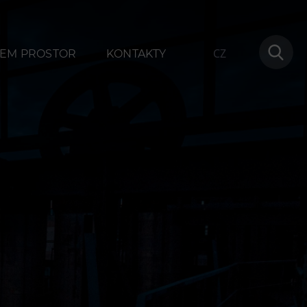
CZ
EM PROSTOR
KONTAKTY
ování
Další
1
Narozeninové oslavy
na
Letní tábory
Tematické dárkové poukazy
Pro školy