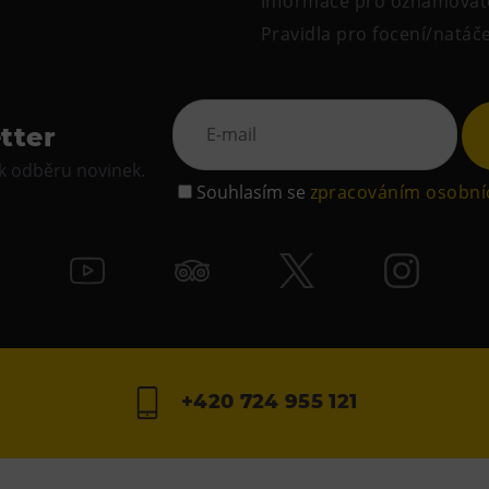
Informace pro oznamovat
Pravidla pro focení/natáč
tter
 k odběru novinek.
Souhlasím se
zpracováním osobní
+420 724 955 121