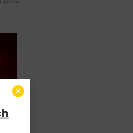
je poctou
ch