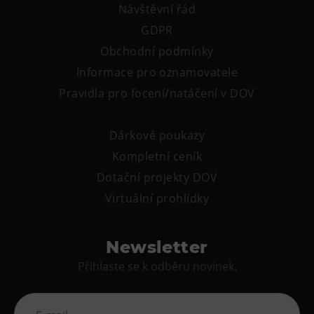
Návštěvní řád
GDPR
Obchodní podmínky
Informace pro oznamovatele
Pravidla pro focení/natáčení v DOV
Dárkové poukazy
Kompletní ceník
Dotační projekty DOV
Virtuální prohlídky
Newsletter
Přihlaste se k odběru novinek.