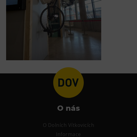
O nás
O Dolních Vítkovicích
Informace