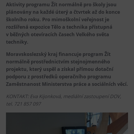
Aktivity programu Žít normálně pro školy jsou
Tematické dárkové poukazy
plánovány na každé úterý a čtvrtek až do konce
Pro školy
školního roku. Pro mimoškolní veřejnost je
DOVýuky
rozšířená expozice Tělo a technika přístupná
Kroužky pro děti
v běžných otevíracích časech Velkého světa
techniky.
Výjezdní akce
Moravskoslezský kraj financuje program Žít
normálně prostřednictvím stejnojmenného
projektu, který uspěl a získal přímou dotační
podporu z prostředků operačního programu
Zaměstnanost Ministerstva práce a sociálních věcí.
KONTAKT: Eva Kijonková, mediální zastoupení DOV,
tel. 721 857 097