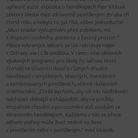
L’Osteria
upřesnil autor expozice o hendikepech Petr Vitásek.
PECKA DOV
Lektory hledal mezi zdravotně postiženými zhruba tři
Restaurace VP ART
čtvrtě roku a nebylo to, jak říká, vůbec jednoduché:
„Musí zvládat vystupování před publikem, mít
Bistropen
k dispozici osobního asistenta a časový prostor.“
CØKAFE Dolní Vítkovice
Pětice vybraných lektorů se tak rekrutuje nejen
FUTURE café
z Ostravy, ale i z Bruntálska. V rámci interaktivních
Catering
výukových programů pro školy (ty začnou tento
čtvrtek) se účastníci dozví o různých druzích
Ubytování
hendikepů – smyslových, tělesných, mentálních
a kombinovaných postiženích, včetně duševních
Hotel VP1
onemocnění. „Chtěli bychom, aby od nás návštěvníci
Vila Liběna
odcházeli vlídnější a chápavější, aby se posílilo
empatické chování a porozumění vůči osobám se
Další
zdravotním hendikepem. Každému z nás se přece
během vteřiny může život změnit na život
Narozeninové oslavy
s postižením nebo s postiženým,“ míní Vitásek.
Letní tábory