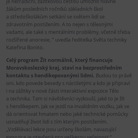
je netradiční, zážitkovou cestou umožnit hlavně
žákům posledních ročníků základních škol
Heligonka
a středoškolákům setkání se světem lidí se
HopJump
zdravotním postižením. A to nejen s tělesnými
Lezecká stěna
vadami, ale také s mentálními problémy, včetně třeba
Národní zemědělské muzeum
rozšířené anorexie, “ uvedla ředitelka Světa techniky
Fajna Dilna
Kateřina Bonito.
FUTUREUM
Celý program Žít normálně, který financuje
Moravskoslezský kraj, staví na bezprostředním
Prohlídky
kontaktu s hendikepovanými lidmi.
Budou to právě
oni, kdo povede besedy s náctiletými a kdo je připraví
Dolní Vítkovice
i na zážitky v nové části interaktivní expozice Tělo
Hornické muzeum
a technika. Tam si návštěvníci vyzkouší, jaké to je žít
s hendikepem. Jak se jezdí na invalidním vozíku, jak se
Občerstvení
dá orientovat hmatem nebo jaké technické pomůcky
usnadňují život lidí s tím kterým postižením.
Bolt Café
„Vzdělávací lekce jsou určeny školám, navazující
Kavárna Velký Svět techniky
expozice je otevřená pro veškerou veřejnost,“