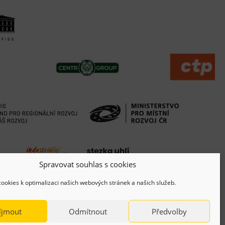
Spravovat souhlas s cookies
ookies k optimalizaci našich webových stránek a našich služeb.
íjmout
Odmítnout
Předvolby