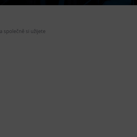
DOVýuky
Kroužky pro děti
Výjezdní akce
 společně si užijete