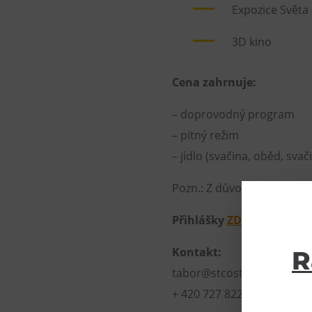
Expozice Světa
3D kino
Cena zahrnuje:
– doprovodný program
– pitný režim
– jídlo (svačina, oběd, svač
Pozn.: Z důvodu změny dodav
Přihlášky
ZDE
Kontakt:
R
tabor@stcostrava.cz
+ 420 727 822 450