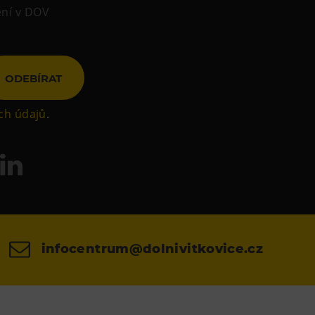
ení v DOV
ODEBÍRAT
ch údajů
.
infocentrum@dolnivitkovice.cz