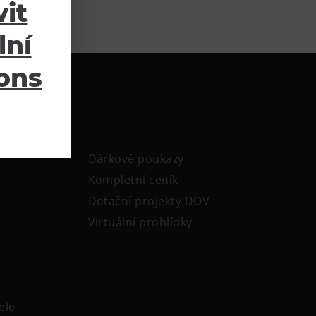
it
lní
ions
Dárkové poukazy
Kompletní ceník
Dotační projekty DOV
Virtuální prohlídky
ele