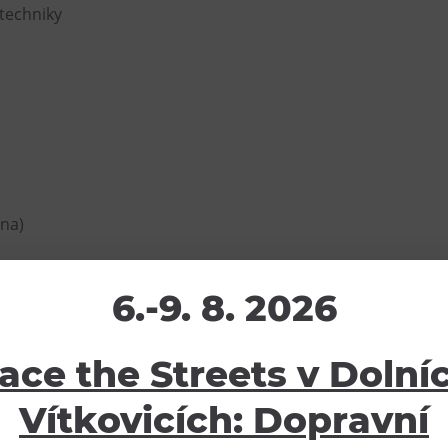
 techniky
ina)
atele nelze zajistit oběd bez lepku, laktózy a jiných intoler
6.-9. 8. 2026
ace the Streets v Dolní
Vítkovicích: Dopravní