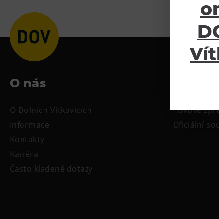
o
DO
Vít
O nás
Ke sta
O Dolních Vítkovicích
Tiskové zpr
Informace
Oficiální s
Kontakty
Kariéra
Často kladené dotazy