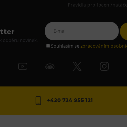
Pravidla pro focení/natáč
tter
 k odběru novinek.
Souhlasím se
zpracováním osobní
+420 724 955 121