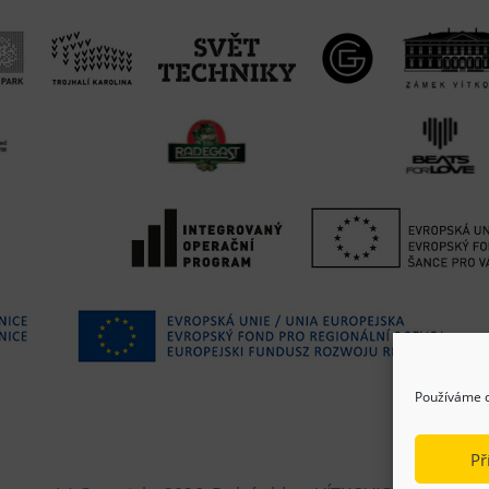
Používáme c
Př