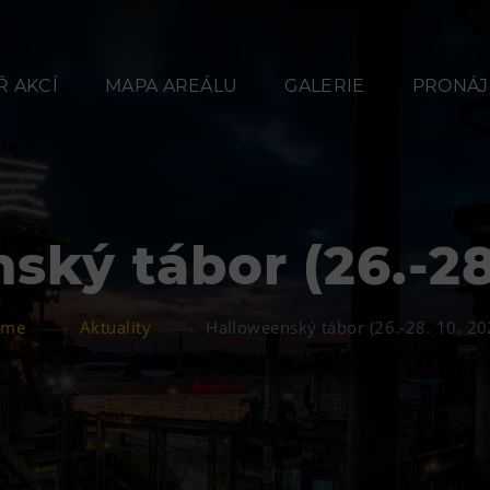
 AKCÍ
MAPA AREÁLU
GALERIE
PRONÁJ
ský tábor (26.-28.
Občerstvení
Ubyt
ome
Aktuality
Halloweenský tábor (26.-28. 10. 20
Bolt Café
Hotel VP
Kavárna Velký Svět
Vila Libě
techniky
L’Osteria
PECKA DOV