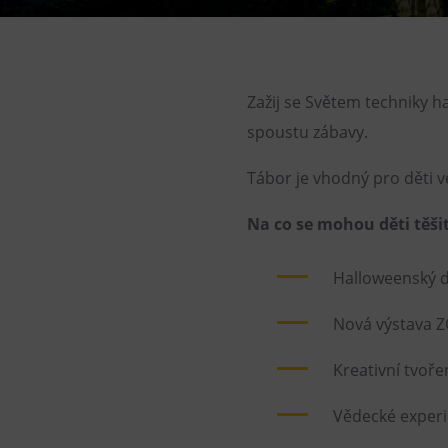
Gong
Galerie Gong
Hornické muzeum
Zažij se Světem techniky h
Heligonka
spoustu zábavy.
HopJump
Lezecká stěna
Tábor je vhodný pro děti ve
Národní zemědělské muzeum
Na co se mohou děti těši
Fajna Dilna
FUTUREUM
Halloweenský 
Nová výstava 
Kreativní tvoře
Vědecké exper