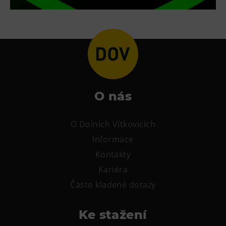
Tematické dárkové poukazy
Pro školy
DOVýuky
Kroužky pro děti
Výjezdní akce
O nás
O Dolních Vítkovicích
Informace
Kontakty
Kariéra
Často kladené dotazy
Ke stažení