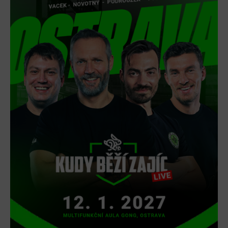
L’Osteria
PECKA DOV
Restaurace VP ART
Bistropen
CØKAFE Dolní Vítkovice
FUTURE café
Catering
Ubytování
Hotel VP1
Vila Liběna
Další
Narozeninové oslavy
Letní tábory