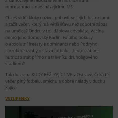
a samozřejmě nezůstaneme nic dlužni ani
reprezentaci a nadcházejícímu MS.
Heligonka
HopJump
Chceš vidět kluky naživo, pobavit se jejich historkami
Lezecká stěna
a zažít večer, který má větší šťávu než sobotní zápas
na umělce? Ondru v roli ďáblova advokáta, Vacína
Národní zemědělské muzeum
mimo jeho domovský Karlín, Folpiho pokusy
Fajna Dilna
o absolutní freestyle dominanci nebo Podryho
FUTUREUM
filozofické úvahy o stavu fotbalu – tentokrát bez
nutnosti stát přímo na trávníku druholigového
Prohlídky
stadionu?
Dolní Vítkovice
Tak doraz na KUDY BĚŽÍ ZAJÍC LIVE v Ostravě. Čeká tě
Hornické muzeum
večer plný fotbalu, smíchu a dobré nálady v duchu
Zajíce.
Občerstvení
VSTUPENKY
Bolt Café
Kavárna Velký Svět techniky