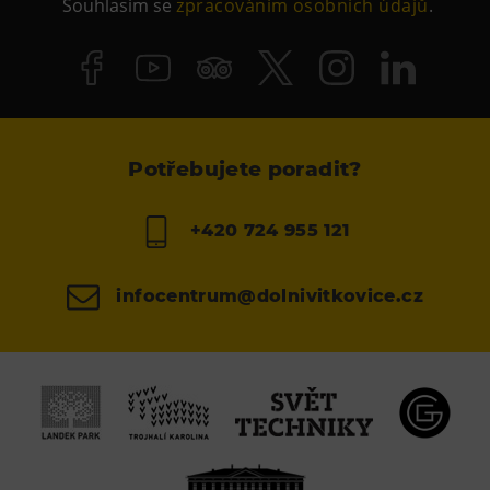
Souhlasím se
zpracováním osobních údajů
.
Potřebujete poradit?
+420 724 955 121
infocentrum@dolnivitkovice.cz